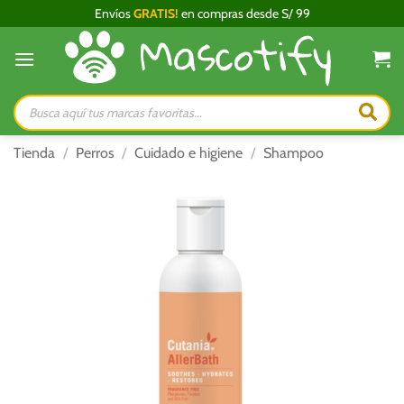
Saltar
Envíos
GRATIS!
en compras desde S/ 99
al
contenido
Búsqueda
de
productos
Tienda
/
Perros
/
Cuidado e higiene
/
Shampoo