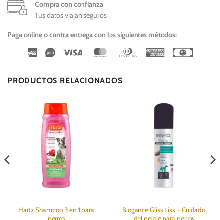
Compra con confianza
Tus datos viajan seguros
Paga online o contra entrega con los siguientes métodos:
Wirecard
Vipps
Visa
MasterCard
Dinners
American
Cash
Club
Express
On
Delivery
PRODUCTOS RELACIONADOS
Hartz Shampoo 3 en 1 para
Biogance Gliss Liss – Cuidado
perros
del pelaje para perros