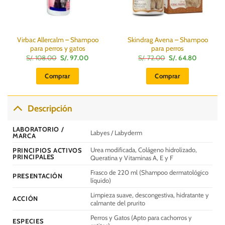
Virbac Allercalm – Shampoo
Skindrag Avena – Shampoo
para perros y gatos
para perros
El
El
El
El
S/.
108.00
S/.
97.00
S/.
72.00
S/.
64.80
precio
precio
precio
precio
original
actual
original
actual
Comprar
Comprar
era:
es:
era:
es:
S/.
S/.
S/.
S/.
108.00.
97.00.
72.00.
64.80.
Descripción
LABORATORIO /
Labyes / Labyderm
MARCA
Urea modificada, Colágeno hidrolizado,
PRINCIPIOS ACTIVOS
PRINCIPALES
Queratina y Vitaminas A, E y F
Frasco de 220 ml (Shampoo dermatológico
PRESENTACIÓN
líquido)
Limpieza suave, descongestiva, hidratante y
ACCIÓN
calmante del prurito
Perros y Gatos (Apto para cachorros y
ESPECIES