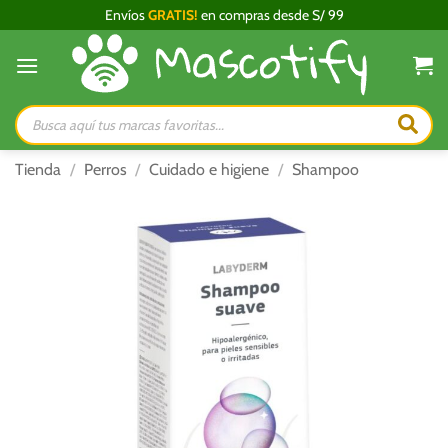
Saltar
Envíos
GRATIS!
en compras desde S/ 99
al
contenido
Búsqueda
de
productos
Tienda
/
Perros
/
Cuidado e higiene
/
Shampoo