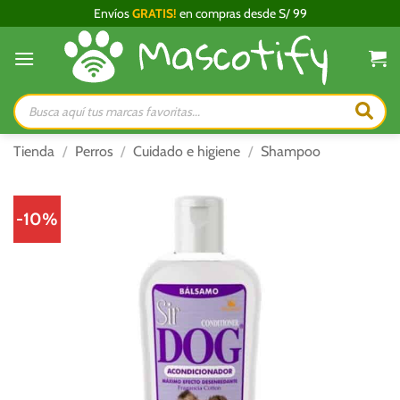
Saltar
Envíos
GRATIS!
en compras desde S/ 99
al
contenido
Búsqueda
de
productos
Tienda
/
Perros
/
Cuidado e higiene
/
Shampoo
-10%