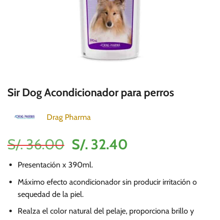
Sir Dog Acondicionador para perros
Drag Pharma
El
El
S/.
36.00
S/.
32.40
precio
precio
Presentación x 390ml.
original
actual
era:
es:
Máximo efecto acondicionador sin producir irritación o
sequedad de la piel.
S/.
S/.
36.00.
32.40.
Realza el color natural del pelaje, proporciona brillo y