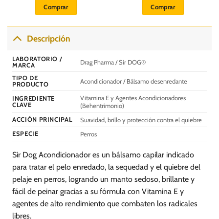
original
actual
original
actual
Comprar
Comprar
era:
es:
era:
es:
S/.
S/.
S/.
S/.
26.50.
23.90.
33.00.
29.70.
Descripción
LABORATORIO /
Drag Pharma / Sir DOG®
MARCA
TIPO DE
Acondicionador / Bálsamo desenredante
PRODUCTO
Vitamina E y Agentes Acondicionadores
INGREDIENTE
CLAVE
(Behentrimonio)
ACCIÓN PRINCIPAL
Suavidad, brillo y protección contra el quiebre
ESPECIE
Perros
Sir Dog Acondicionador es un bálsamo capilar indicado
para tratar el pelo enredado, la sequedad y el quiebre del
pelaje en perros, logrando un manto sedoso, brillante y
fácil de peinar gracias a su fórmula con Vitamina E y
agentes de alto rendimiento que combaten los radicales
libres.