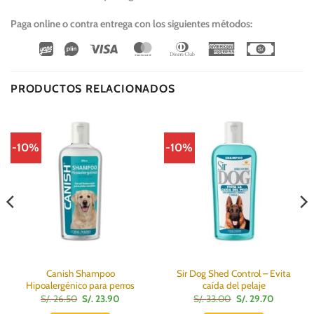
Paga online o contra entrega con los siguientes métodos:
Wirecard
Vipps
Visa
MasterCard
Dinners
American
Cash
Club
Express
On
Delivery
PRODUCTOS RELACIONADOS
-10%
-10%
Canish Shampoo
Sir Dog Shed Control – Evita
Hipoalergénico para perros
caída del pelaje
El
El
El
El
S/.
26.50
S/.
23.90
S/.
33.00
S/.
29.70
precio
precio
precio
precio