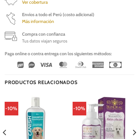
Ver cobertura
Envíos a todo el Perú (costo adicional)
Más información
Compra con confianza
Tus datos viajan seguros
Paga online o contra entrega con los siguientes métodos:
Wirecard
Vipps
Visa
MasterCard
Dinners
American
Cash
Club
Express
On
Delivery
PRODUCTOS RELACIONADOS
-10%
-10%