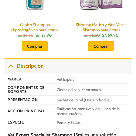
Canish Shampoo
Skindrag Matico y Aloe Vera –
Hipoalergénico para perros
Shampoo para perros
El
El
El
El
S/.
26.50
S/.
23.90
S/.
66.50
S/.
59.90
precio
precio
precio
precio
original
actual
original
actual
Comprar
Comprar
era:
es:
era:
es:
S/.
S/.
S/.
S/.
26.50.
23.90.
66.50.
59.90.
Descripción
MARCA
Vet Expert
COMPONENTES DE
Clorhexidina y Ketoconazol
SOPORTE
PRESENTACIÓN
Sachet de 15 ml (Dosis individual)
Purificación intensiva y equilibrio de la
ACCIÓN PRINCIPAL
barrera cutánea
ESPECIE
Perros y Gatos
Vet Expert Specialist Shampoo 15ml
es una solución