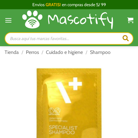
Saltar
Envíos
GRATIS!
en compras desde S/ 99
al
contenido
Búsqueda
de
productos
Tienda
/
Perros
/
Cuidado e higiene
/
Shampoo