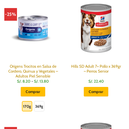
-25%
Origens Trocitos en Salsa de
Hills SD Adult 7+ Pollo x 369gr
Cordero, Quinua y Vegetales –
– Perros Senior
Adultos Piel Sensible
Rango
S/.
8.20
-
S/.
13.80
S/.
22.40
de
precios:
Comprar
Comprar
desde
S/.
Este
8.20
hasta
producto
170g
369g
S/.
13.80
tiene
múltiples
variantes.