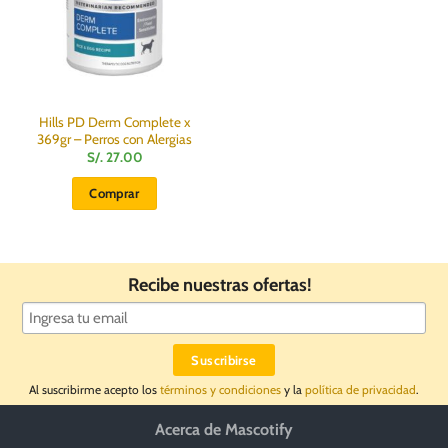
elegir
en
la
página
de
producto
Hills PD Derm Complete x
369gr – Perros con Alergias
S/.
27.00
Comprar
Recibe nuestras ofertas!
Al suscribirme acepto los
términos y condiciones
y la
política de privacidad
.
Acerca de Mascotify