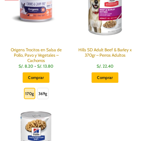
se
pueden
elegir
en
la
página
de
producto
Origens Trocitos en Salsa de
Hills SD Adult Beef & Barley x
Pollo, Pavo y Vegetales –
370gr – Perros Adultos
Cachorros
Rango
S/.
8.20
-
S/.
13.80
S/.
22.40
de
precios:
Comprar
Comprar
desde
S/.
Este
8.20
hasta
producto
170g
369g
S/.
13.80
tiene
múltiples
variantes.
Las
opciones
se
pueden