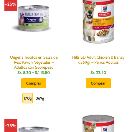
Las
-25%
opciones
se
pueden
elegir
en
la
página
de
producto
Origens Trocitos en Salsa de
Hills SD Adult Chicken & Barley
Res, Pavo y Vegetales –
x 369gr – Perros Adultos
Adultos con Sobrepeso
Rango
S/.
8.20
-
S/.
13.80
S/.
22.40
de
precios:
Comprar
Comprar
desde
S/.
Este
8.20
hasta
producto
170g
369g
S/.
13.80
tiene
múltiples
variantes.
Las
-25%
opciones