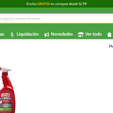
Envíos
GRATIS!
en compras desde S/ 99
da
os
as
Liquidación
Novedades
Ver todo
Mo