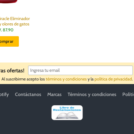
racle Eliminador
 olores de gatos
/.
87.90
omprar
ras ofertas!
Al suscribirme acepto los
términos y condiciones
y la
política de privacidad
.
otify
Contáctanos
Marcas
Términos y condiciones
Polít