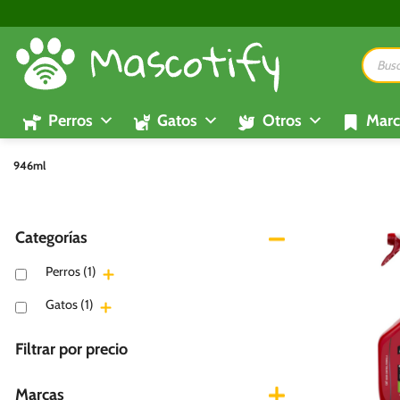
Saltar
al
Búsque
contenido
de
product
Perros
Gatos
Otros
Marc
946ml
Categorías
Perros
(1)
Gatos
(1)
Filtrar por precio
Marcas