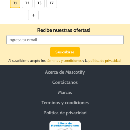
producto
T1
T2
T3
T7
tiene
múltiples
variantes.
Las
Recibe nuestras ofertas!
opciones
se
pueden
elegir
en
Al suscribirme acepto los
términos y condiciones
y la
política de privacidad
.
la
página
Acerca de Mascotify
de
producto
Contáctanos
Marcas
Términos y condiciones
Política de privacidad