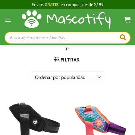
Saltar
Envíos
GRATIS!
en compras desde S/ 99
al
contenido
Búsqueda
de
productos
T3
FILTRAR