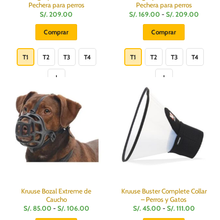
Pechera para perros
Pechera para perros
Rango
S/.
209.00
S/.
169.00
-
S/.
209.00
de
precios:
Comprar
Comprar
desde
S/.
Este
Este
169.00
hasta
producto
producto
T1
T2
T3
T4
T1
T2
T3
T4
S/.
209.0
tiene
tiene
múltiples
múltiples
variantes.
variantes.
Las
Las
opciones
opciones
se
se
pueden
pueden
elegir
elegir
en
en
la
la
página
página
de
de
producto
producto
Kruuse Bozal Extreme de
Kruuse Buster Complete Collar
Caucho
– Perros y Gatos
Rango
Rango
S/.
85.00
-
S/.
106.00
S/.
45.00
-
S/.
111.00
de
de