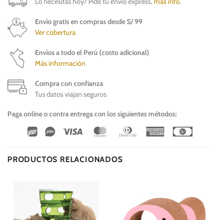
Lo necesitas hoy? Pide tu envío express,
más info
.
Envío gratis en compras desde S/ 99
Ver cobertura
Envíos a todo el Perú (costo adicional)
Más información
Compra con confianza
Tus datos viajan seguros
Paga online o contra entrega con los siguientes métodos:
Wirecard
Vipps
Visa
MasterCard
Dinners
American
Cash
Club
Express
On
Delivery
PRODUCTOS RELACIONADOS