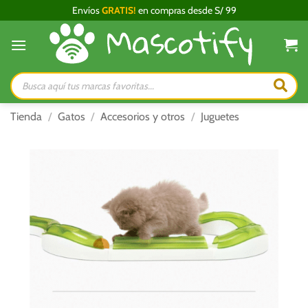
Saltar
Envíos
GRATIS!
en compras desde S/ 99
al
contenido
Búsqueda
de
productos
Tienda
/
Gatos
/
Accesorios y otros
/
Juguetes