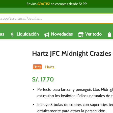
Envíos
GRATIS!
en compras desde S/ 99
da
os
as
Liquidación
Novedades
Ver todo
Hartz JFC Midnight Crazies
Hartz
S/.
17.70
Perfecto para lanzar y perseguir. Llos Midni
estimulan los instintos lúdicos naturales de t
Incluye 3 bolas de colores con superficies te
erráticamente para atraer la persecución.