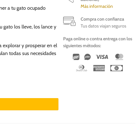
Más información
er a tu gato ocupado
Compra con confianza
Tus datos viajan seguros
 gato los lleve, los lance y
Paga online o contra entrega con los
ra explorar y prosperar en el
siguientes métodos:
ulan todas sus necesidades
Wirecard
Vipps
Visa
Master
Dinners
American
Cash
Club
Express
On
Deliver
idad