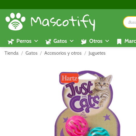
Saltar
al
Búsque
contenido
de
product
Perros
Gatos
Otros
Marc
Tienda
/
Gatos
/
Accesorios y otros
/
Juguetes