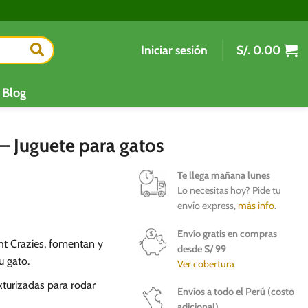
Iniciar sesión
S/.
0.00
Blog
 – Juguete para gatos
Te llega mañana lunes
Lo necesitas hoy? Pide tu
envío express,
más info
.
Envío gratis en compras
ght Crazies, fomentan y
desde S/ 99
u gato.
Ver cobertura
xturizadas para rodar
Envíos a todo el Perú (costo
adicional)