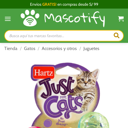
Saltar
Envíos
GRATIS!
en compras desde S/ 99
al
contenido
Búsqueda
de
productos
Tienda
/
Gatos
/
Accesorios y otros
/
Juguetes