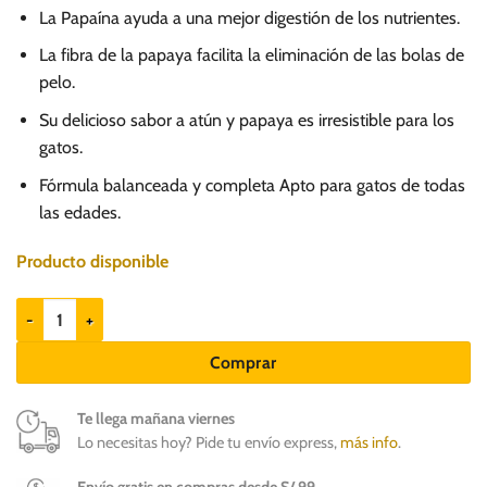
precio
precio
La Papaína ayuda a una mejor digestión de los nutrientes.
original
actual
era:
es:
La fibra de la papaya facilita la eliminación de las bolas de
pelo.
S/.
S/.
7.90.
4.99.
Su delicioso sabor a atún y papaya es irresistible para los
gatos.
Fórmula balanceada y completa Apto para gatos de todas
las edades.
Producto disponible
Barker Atún y Papaya 85gr - Alimento húmedo para gatos cantidad
Comprar
Te llega mañana viernes
Lo necesitas hoy? Pide tu envío express,
más info
.
Envío gratis en compras desde S/ 99