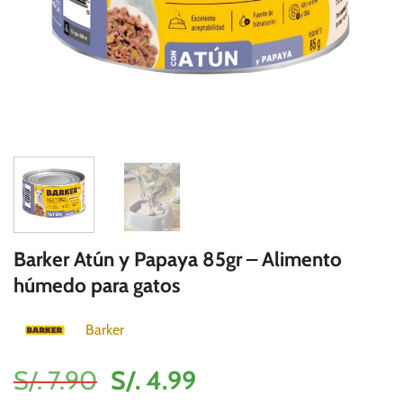
Barker Atún y Papaya 85gr – Alimento
húmedo para gatos
Barker
El
El
S/.
7.90
S/.
4.99