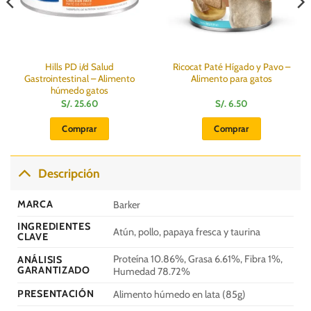
Hills PD i/d Salud
Ricocat Paté Hígado y Pavo –
Gastrointestinal – Alimento
Alimento para gatos
húmedo gatos
S/.
25.60
S/.
6.50
Comprar
Comprar
Descripción
MARCA
Barker
INGREDIENTES
Atún, pollo, papaya fresca y taurina
CLAVE
Proteína 10.86%, Grasa 6.61%, Fibra 1%,
ANÁLISIS
GARANTIZADO
Humedad 78.72%
PRESENTACIÓN
Alimento húmedo en lata (85g)