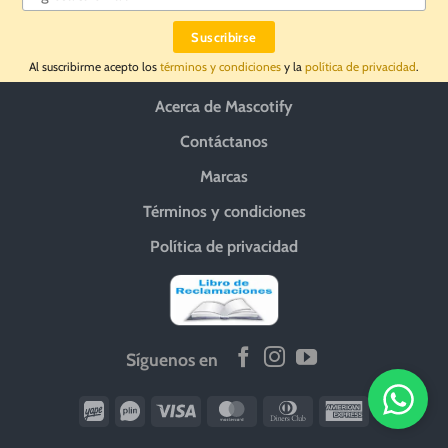
Al suscribirme acepto los
términos y condiciones
y la
política de privacidad
.
Acerca de Mascotify
Contáctanos
Marcas
Términos y condiciones
Política de privacidad
Síguenos en
Wirecard
Vipps
Visa
MasterCard
Dinners
American
Club
Express