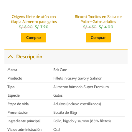
Origens filete de atún con
Ricocat Trocitos en Salsa de
tilapia Alimento para gatos
Pollo – Gatos adultos
El
El
El
El
S/.
8.90
S/.
7.90
S/.
4.50
S/.
4.00
precio
precio
precio
precio
original
actual
original
actual
Comprar
Comprar
era:
es:
era:
es:
S/.
S/.
S/.
S/.
8.90.
7.90.
4.50.
4.00.
Descripción
Marca
Brit Care
Producto
Fillets in Gravy Savory Salmon
Tipo
Alimento húmedo Super Premium
Especie
Gatos
Etapa de vida
Adultos (incluye esterilizados)
Presentación
Bolsita de 85gr
Ingrediente principal
Pollo, hígado y salmón (85% filetes)
Vía de administración
Oral