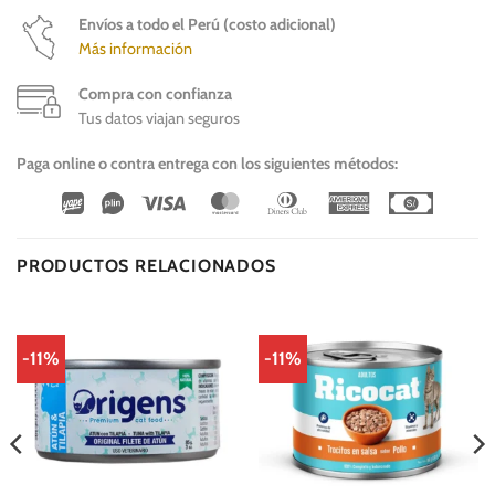
Envíos a todo el Perú (costo adicional)
Más información
Compra con confianza
Tus datos viajan seguros
Paga online o contra entrega con los siguientes métodos:
Wirecard
Vipps
Visa
MasterCard
Dinners
American
Cash
Club
Express
On
Delivery
PRODUCTOS RELACIONADOS
-11%
-11%