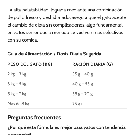
La alta palatabilidad, lograda mediante una combinación
de pollo fresco y deshidratado, asegura que el gato acepte
el cambio de dieta sin complicaciones, algo fundamental
en gatos senior que a menudo se vuelven más selectivos
con su comida.
Guía de Alimentación / Dosis Diaria Sugerida
PESO DEL GATO (KG)
RACIÓN DIARIA (G)
2 kg – 3 kg
35 g – 40 g
3 kg – 5 kg
40 g – 55 g
5 kg – 7 kg
55 g – 70 g
Más de 8 kg
75 g +
Preguntas frecuentes
¿Por qué esta fórmula es mejor para gatos con tendencia
a engordar?