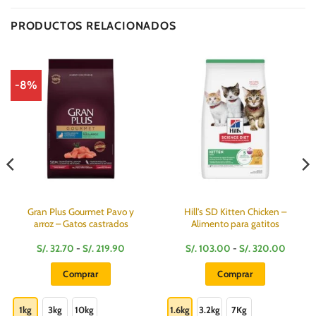
Club
Express
On
Delivery
PRODUCTOS RELACIONADOS
-8%
Gran Plus Gourmet Pavo y
Hill’s SD Kitten Chicken –
arroz – Gatos castrados
Alimento para gatitos
Rango
Rango
S/.
32.70
-
S/.
219.90
S/.
103.00
-
S/.
320.00
de
de
s:
precios:
precios:
Comprar
Comprar
desde
desde
S/.
S/.
Este
Este
32.70
103.00
hasta
hasta
producto
producto
1kg
3kg
10kg
1.6kg
3.2kg
7Kg
S/.
S/.