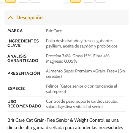
0
219.90
320.00
tiene
tiene
múltiples
múltiples
variantes.
variantes.
Descripción
Las
Las
opciones
opciones
MARCA
Brit Care
se
se
pueden
pueden
Pollo deshidratado y fresco, guisantes,
INGREDIENTES
CLAVE
psyllium, aceite de salmón y probióticos
elegir
elegir
en
en
Proteína 34%, Grasa 15%, Fibra 4%,
ANÁLISIS
la
la
GARANTIZADO
Magnesio 0.05%
página
página
Alimento Super Premium «Grain-Free» (Sin
de
de
PRESENTACIÓN
cereales)
producto
producto
Felinos (Gatos senior o con tendencia al
ESPECIE
sobrepeso)
Control de peso, soporte cardiovascular,
USO
RECOMENDADO
salud digestiva y vitalidad senior
Brit Care Cat Grain-Free Senior & Weight Control es una
dieta de alta gama diseñada para atender las necesidades