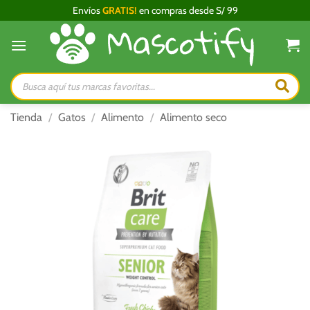
Saltar
Envíos
GRATIS!
en compras desde S/ 99
al
contenido
Búsqueda
de
productos
Tienda
/
Gatos
/
Alimento
/
Alimento seco