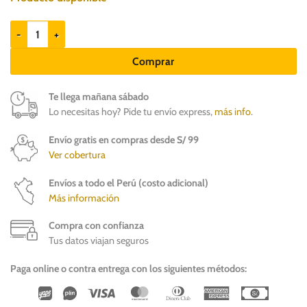
Brit Care Cat Grain-Free senior and weight control cantidad
Comprar
Te llega mañana sábado
Lo necesitas hoy? Pide tu envío express,
más info
.
Envío gratis en compras desde S/ 99
Ver cobertura
Envíos a todo el Perú (costo adicional)
Más información
Compra con confianza
Tus datos viajan seguros
Paga online o contra entrega con los siguientes métodos:
Wirecard
Vipps
Visa
MasterCard
Dinners
American
Cash