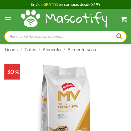
Saltar
Envíos
GRATIS!
en compras desde S/ 99
al
contenido
Búsqueda
de
productos
Tienda
/
Gatos
/
Alimento
/
Alimento seco
-30%