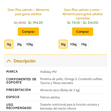
Gran Plus salmón – Alimento
Gran Plus salmón y arroz –
para gatos adultos
Alimento para gatos adultos
castrados
El
El
Rango
S/.
211.10
S/.
194.20
S/.
74.10
-
S/.
214.00
precio
precio
de
:
original
actual
precios:
Comprar
Comprar
era:
es:
desde
S/.
S/.
S/.
Este
Este
211.10.
194.20.
74.10
hasta
producto
producto
1kg
3kg
10kg
3kg
10kg
11kg
S/.
214.00
tiene
tiene
múltiples
múltiples
variantes.
variantes.
Descripción
Las
Las
opciones
opciones
MARCA
Holliday MV
se
se
Proteína de pollo, Omega 3, Condroitín sulfato,
COMPONENTES DE
pueden
pueden
SOPORTE
Taurina y fibras naturales
elegir
elegir
PRESENTACIÓN
Alimento seco (Bolsa de 2 kg)
en
en
la
la
ESPECIE
Felinos adultos
página
página
Soporte nutricional para la función urinaria y
USO
de
de
RECOMENDADO
bienestar del tracto inferior
producto
producto