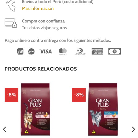
Envíos a todo el Perú (costo adicional)
Más información
Compra con confianza
Tus datos viajan seguros
Paga online o contra entrega con los siguientes métodos:
Wirecard
Vipps
Visa
MasterCard
Dinners
American
Cash
Club
Express
On
Delivery
PRODUCTOS RELACIONADOS
-8%
-8%