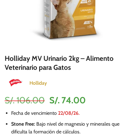
Holliday MV Urinario 2kg – Alimento
Veterinario para Gatos
Holliday
El
El
S/.
106.00
S/.
74.00
precio
precio
Fecha de vencimiento
22/08/26.
original
actual
era:
es:
Stone Free:
Bajo nivel de magnesio y minerales que
dificulta la formación de cálculos.
S/.
S/.