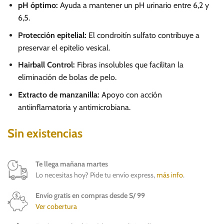
106.00.
74.00.
pH óptimo:
Ayuda a mantener un pH urinario entre 6,2 y
6,5.
Protección epitelial:
El condroitín sulfato contribuye a
preservar el epitelio vesical.
Hairball Control:
Fibras insolubles que facilitan la
eliminación de bolas de pelo.
Extracto de manzanilla:
Apoyo con acción
antiinflamatoria y antimicrobiana.
Sin existencias
Te llega mañana martes
Lo necesitas hoy? Pide tu envío express,
más info
.
Envío gratis en compras desde S/ 99
Ver cobertura