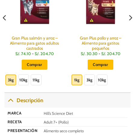
Gran Plus salmón y arroz –
Gran Plus pollo y arroz –
Alimento para gatos adultos
Alimento para gatitos
castrados
pequeños
Rango
Rango
S/.
74.10
-
S/.
204.70
S/.
30.30
-
S/.
204.70
de
de
:
precios:
precios:
Comprar
Comprar
desde
desde
S/.
S/.
Este
Este
74.10
30.30
hasta
hasta
producto
producto
3kg
10kg
11kg
1kg
3kg
10kg
S/.
S/.
204.70
204.70
tiene
tiene
múltiples
múltiples
variantes.
variantes.
Descripción
Las
Las
opciones
opciones
MARCA
Hill’s Science Diet
se
se
RECETA
Adult 7+ (Pollo)
pueden
pueden
elegir
elegir
PRESENTACIÓN
Alimento seco completo