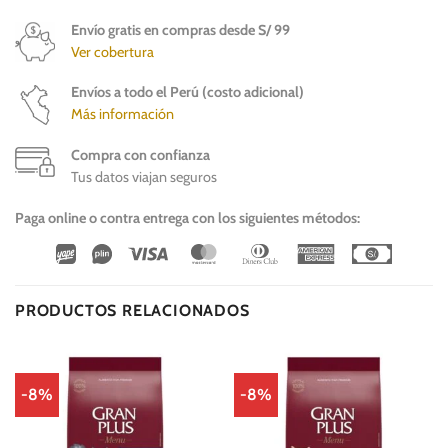
Envío gratis en compras desde S/ 99
Ver cobertura
Envíos a todo el Perú (costo adicional)
Más información
Compra con confianza
Tus datos viajan seguros
Paga online o contra entrega con los siguientes métodos:
Wirecard
Vipps
Visa
MasterCard
Dinners
American
Cash
Club
Express
On
Delivery
PRODUCTOS RELACIONADOS
-8%
-8%