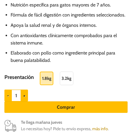
de
Nutrición específica para gatos mayores de 7 años.
precios:
desde
Fórmula de fácil digestión con ingredientes seleccionados.
S/.
Apoya la salud renal y de órganos internos.
122.00
Con antioxidantes clínicamente comprobados para el
hasta
sistema inmune.
S/.
Elaborado con pollo como ingrediente principal para
187.00
buena palatabilidad.
Presentación
1.8kg
3.2kg
Hills SD Adult +7 - Alimento para gatos senior cantidad
Comprar
Te llega mañana jueves
Lo necesitas hoy? Pide tu envío express,
más info
.