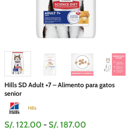
Hills SD Adult +7 – Alimento para gatos
senior
Hills
Rango
S/.
122.00
-
S/.
187.00