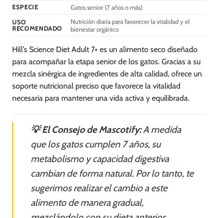
en
en
ESPECIE
Gatos senior (7 años o más)
la
la
Nutrición diaria para favorecer la vitalidad y el
página
página
USO
RECOMENDADO
bienestar orgánico
de
de
producto
producto
Hill’s Science Diet Adult 7+ es un alimento seco diseñado
para acompañar la etapa senior de los gatos. Gracias a su
mezcla sinérgica de ingredientes de alta calidad, ofrece un
soporte nutricional preciso que favorece la vitalidad
necesaria para mantener una vida activa y equilibrada.
💡 El Consejo de Mascotify:
A medida
que los gatos cumplen 7 años, su
metabolismo y capacidad digestiva
cambian de forma natural. Por lo tanto, te
sugerimos realizar el cambio a este
alimento de manera gradual,
mezclándolo con su dieta anterior