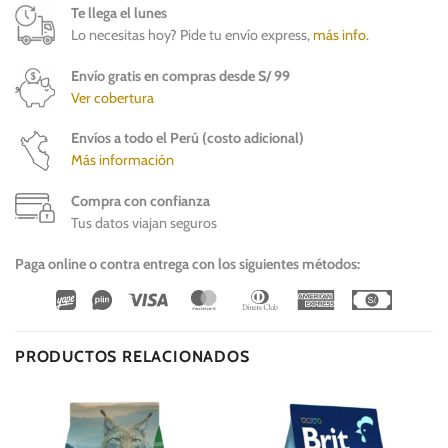
Te llega el lunes
Lo necesitas hoy? Pide tu envío express,
más info
.
Envío gratis en compras desde S/ 99
Ver cobertura
Envíos a todo el Perú (costo adicional)
Más información
Compra con confianza
Tus datos viajan seguros
Paga online o contra entrega con los siguientes métodos:
Wirecard
Vipps
Visa
MasterCard
Dinners
American
Cash
Club
Express
On
Delivery
PRODUCTOS RELACIONADOS