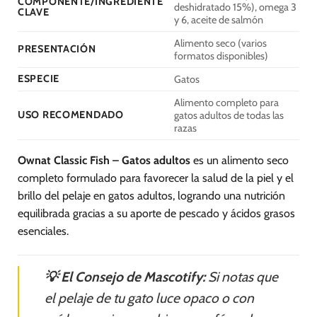
COMPONENTE/INGREDIENTE
deshidratado 15%), omega 3
elegir
CLAVE
y 6, aceite de salmón
en
la
Alimento seco (varios
PRESENTACIÓN
página
formatos disponibles)
de
ESPECIE
Gatos
producto
Alimento completo para
USO RECOMENDADO
gatos adultos de todas las
razas
Ownat Classic Fish – Gatos adultos
es un alimento seco
completo formulado para favorecer la salud de la piel y el
brillo del pelaje en gatos adultos, logrando una nutrición
equilibrada gracias a su aporte de pescado y ácidos grasos
esenciales.
💡 El Consejo de Mascotify:
Si notas que
el pelaje de tu gato luce opaco o con