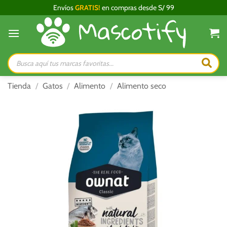
Saltar
Envíos
GRATIS!
en compras desde S/ 99
al
contenido
Búsqueda
de
productos
Tienda
/
Gatos
/
Alimento
/
Alimento seco