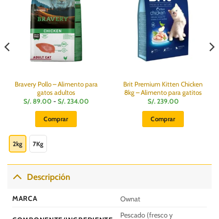
Bravery Pollo – Alimento para
Brit Premium Kitten Chicken
gatos adultos
8kg – Alimento para gatitos
Rango
S/.
89.00
-
S/.
234.00
S/.
239.00
de
precios:
Comprar
Comprar
desde
S/.
Este
89.00
hasta
producto
2kg
7Kg
S/.
234.00
tiene
múltiples
variantes.
Descripción
Las
opciones
MARCA
Ownat
se
pueden
Pescado (fresco y