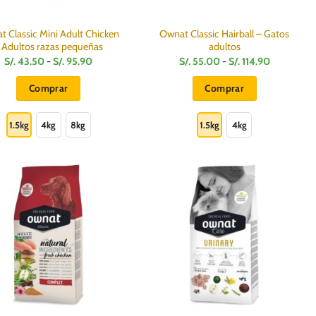
de
de
producto
producto
 Classic Mini Adult Chicken
Ownat Classic Hairball – Gatos
 Adultos razas pequeñas
adultos
Rango
Rango
S/.
43.50
-
S/.
95.90
S/.
55.00
-
S/.
114.90
de
de
precios:
precios:
Comprar
Comprar
desde
desde
S/.
S/.
Este
Este
43.50
55.00
hasta
hasta
producto
producto
1.5kg
4kg
8kg
1.5kg
4kg
S/.
S/.
95.90
114.90
tiene
tiene
múltiples
múltiples
variantes.
variantes.
Las
Las
opciones
opciones
se
se
pueden
pueden
elegir
elegir
en
en
la
la
página
página