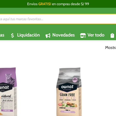
Envíos
GRATIS!
en compras desde S/ 99
da
os
as
Liquidación
Novedades
Ver todo
Mostr