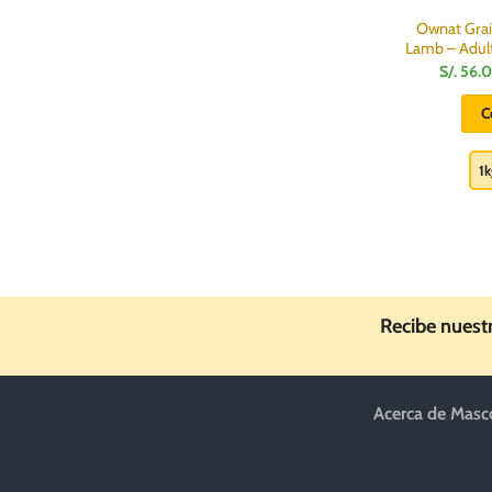
Ownat Grai
Lamb – Adul
S/.
56.
C
1k
Recibe nuest
Acerca de Masc