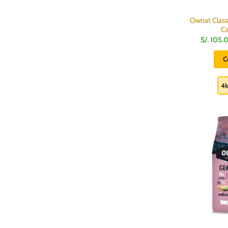
Ownat Classi
C
S/.
105.
C
4