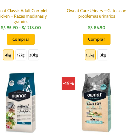
de
de
producto
producto
at Classic Adult Complet
Ownat Care Urinary – Gatos con
icken – Razas medianas y
problemas urinarios
grandes
Rango
S/.
95.90
-
S/.
218.00
S/.
86.90
de
precios:
Comprar
Comprar
desde
S/.
Este
Este
95.90
hasta
producto
producto
4kg
12kg
20kg
1.5kg
3kg
S/.
218.00
tiene
tiene
múltiples
múltiples
variantes.
variantes.
Las
Las
-19%
opciones
opciones
se
se
pueden
pueden
elegir
elegir
en
en
la
la
página
página