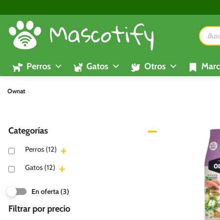
Saltar
al
Búsque
contenido
de
product
Perros
Gatos
Otros
Marc
Ownat
Categorías
Perros
(12)
Gatos
(12)
En oferta
(3)
Filtrar por precio