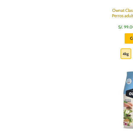
Ownat Clas
Perros adult
S/.
99.0
C
4kg