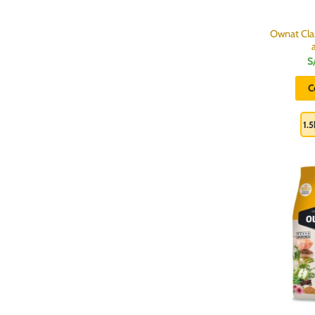
Ownat Clas
S
C
1.5