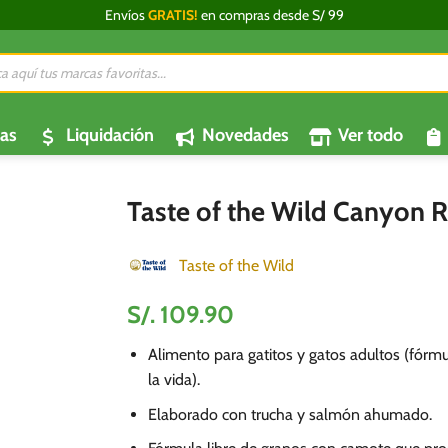
Envíos
GRATIS!
en compras desde S/ 99
da
os
as
Liquidación
Novedades
Ver todo
Taste of the Wild Canyon Ri
Taste of the Wild
S/.
109.90
Alimento para gatitos y gatos adultos (fórmu
la vida).
Elaborado con trucha y salmón ahumado.