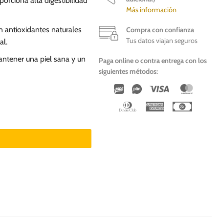
orciona alta digestibilidad
Más información
n antioxidantes naturales
Compra con confianza
Tus datos viajan seguros
al.
tener una piel sana y un
Paga online o contra entrega con los
siguientes métodos:
Wirecard
Vipps
Visa
Master
Dinners
American
Cash
Club
Express
On
Deliver