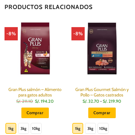
PRODUCTOS RELACIONADOS
-8%
-8%
Gran Plus salmón – Alimento
Gran Plus Gourmet Salmón y
para gatos adultos
Pollo – Gatos castrados
El
El
Rango
S/.
211.10
S/.
194.20
S/.
32.70
-
S/.
219.90
precio
precio
de
original
actual
precios
Comprar
Comprar
era:
es:
desde
S/.
S/.
S/.
Este
Este
211.10.
194.20.
32.70
hasta
producto
producto
1kg
3kg
10kg
1kg
3kg
10kg
S/.
219.90
tiene
tiene