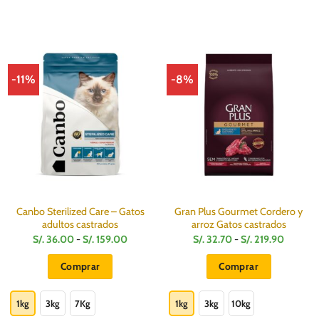
-11%
-8%
Canbo Sterilized Care – Gatos
Gran Plus Gourmet Cordero y
adultos castrados
arroz Gatos castrados
Rango
Rango
S/.
36.00
-
S/.
159.00
S/.
32.70
-
S/.
219.90
de
de
:
precios:
precios:
Comprar
Comprar
desde
desde
S/.
S/.
Este
Este
36.00
32.70
hasta
hasta
producto
producto
1kg
3kg
7Kg
1kg
3kg
10kg
S/.
S/.
159.00
219.90
tiene
tiene