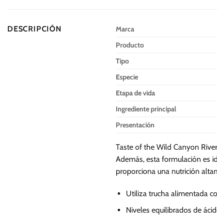
múltiples
múltiples
variantes.
variantes.
DESCRIPCIÓN
Marca
Las
Las
opciones
opciones
Producto
se
se
Tipo
pueden
pueden
Especie
elegir
elegir
en
en
Etapa de vida
la
la
Ingrediente principal
página
página
de
de
Presentación
producto
producto
Taste of the Wild Canyon River
Además, esta formulación es ide
proporciona una nutrición altame
Utiliza trucha alimentada c
Niveles equilibrados de áci