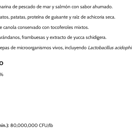
harina de pescado de mar y salmón con sabor ahumado.
tos, patatas, proteína de guisante y raíz de achicoria seca.
e canola conservado con tocoferoles mixtos.
rándanos, frambuesas y extracto de yucca schidigera.
epas de microorganismos vivos, incluyendo
Lactobacillus acidophi
do
0%
ín.):
80,000,000 CFU/lb