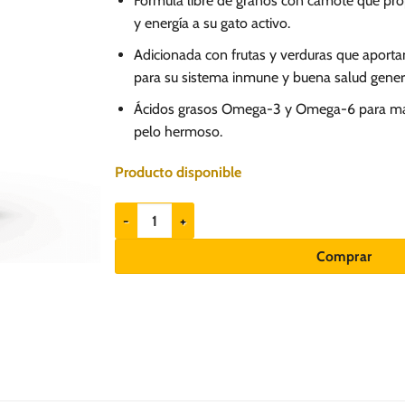
Fórmula libre de granos con camote que prop
y energía a su gato activo.
Adicionada con frutas y verduras que aporta
para su sistema inmune y buena salud gener
Ácidos grasos Omega-3 y Omega-6 para man
pelo hermoso.
Producto disponible
Taste of the Wild Canyon River Feline 2kg cantidad
Comprar