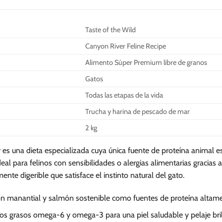
múltiples
múltiples
variantes.
variantes.
Taste of the Wild
Las
Las
opciones
opciones
Canyon River Feline Recipe
se
se
Alimento Súper Premium libre de granos
pueden
pueden
Gatos
elegir
elegir
en
en
Todas las etapas de la vida
la
la
Trucha y harina de pescado de mar
página
página
de
de
2 kg
producto
producto
 es una dieta especializada cuya única fuente de proteína animal 
al para felinos con sensibilidades o alergias alimentarias gracias a 
nte digerible que satisface el instinto natural del gato.
on manantial y salmón sostenible como fuentes de proteína altamen
dos grasos omega-6 y omega-3 para una piel saludable y pelaje bril