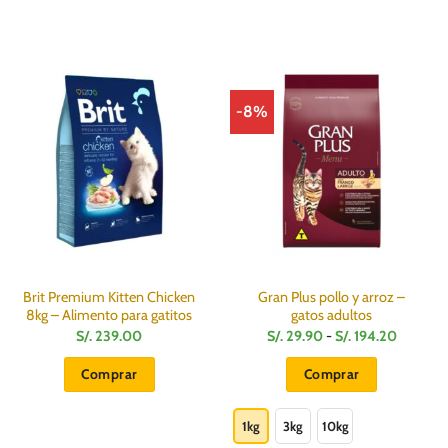
-8%
Brit Premium Kitten Chicken
Gran Plus pollo y arroz –
8kg – Alimento para gatitos
gatos adultos
Rango
S/.
239.00
S/.
29.90
-
S/.
194.20
de
precios:
Comprar
Comprar
desde
S/.
Este
29.90
hasta
producto
1kg
3kg
10kg
S/.
194.20
tiene