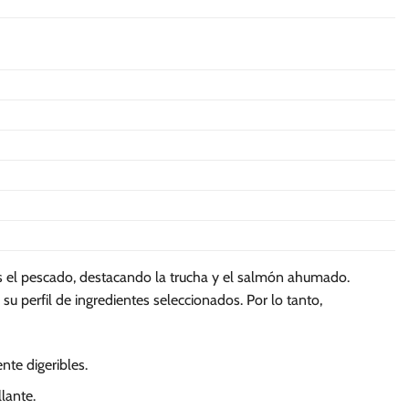
múltiples
variantes.
Las
opciones
se
pueden
elegir
en
la
página
de
producto
es el pescado, destacando la trucha y el salmón ahumado.
su perfil de ingredientes seleccionados. Por lo tanto,
te digeribles.
lante.