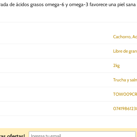
brada de ácidos grasos omega-6 y omega-3 favorece una piel sana y
Cachorro
,
Ad
Libre de gra
2kg
Trucha y sa
TOW009CR
0741986123
ras ofertas!