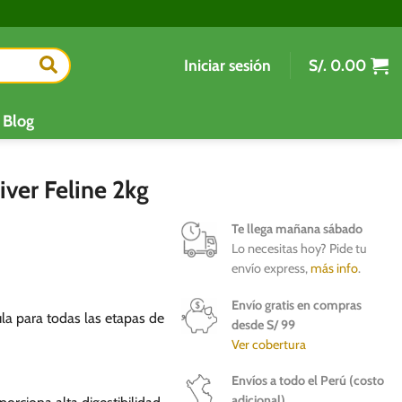
Iniciar sesión
S/.
0.00
Blog
ver Feline 2kg
Te llega mañana sábado
Lo necesitas hoy? Pide tu
envío express,
más info
.
Envío gratis en compras
la para todas las etapas de
desde S/ 99
Ver cobertura
Envíos a todo el Perú (costo
adicional)