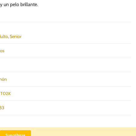
 un pelo brillante.
ulto
,
Senior
nos
lmón
T02K
83