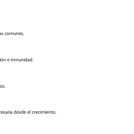
ias comunes.
tión e inmunidad.
os.
cesaria desde el crecimiento.