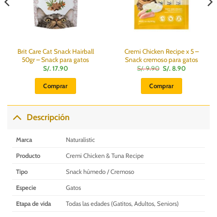
Brit Care Cat Snack Hairball
Cremi Chicken Recipe x 5 –
50gr – Snack para gatos
Snack cremoso para gatos
El
El
S/.
17.90
S/.
9.90
S/.
8.90
precio
precio
original
actual
Comprar
Comprar
era:
es:
S/.
S/.
9.90.
8.90.
Descripción
Marca
Naturalistic
Producto
Cremi Chicken & Tuna Recipe
Tipo
Snack húmedo / Cremoso
Especie
Gatos
Etapa de vida
Todas las edades (Gatitos, Adultos, Seniors)