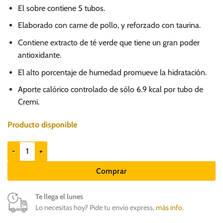
precio
precio
El sobre contiene 5 tubos.
original
actual
era:
es:
Elaborado con carne de pollo, y reforzado con taurina.
S/.
S/.
Contiene extracto de té verde que tiene un gran poder
9.90.
8.90.
antioxidante.
El alto porcentaje de humedad promueve la hidratación.
Aporte calórico controlado de sólo 6.9 kcal por tubo de
Cremi.
Producto disponible
Cremi Chicken & Tuna Recipe x 5 - Snack cremoso para gatos cantidad
Comprar
Te llega el lunes
Lo necesitas hoy? Pide tu envío express,
más info
.