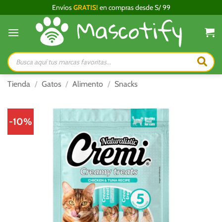
Saltar
Envíos
GRATIS!
en compras desde S/ 99
al
contenido
Búsqueda
de
productos
Tienda
/
Gatos
/
Alimento
/
Snacks
-10%