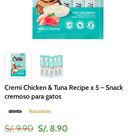
Cremi Chicken & Tuna Recipe x 5 – Snack
cremoso para gatos
Naturalistic
El
El
S/.
9.90
S/.
8.90