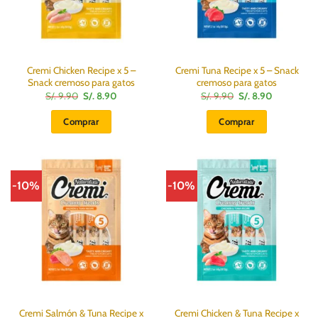
Cremi Chicken Recipe x 5 –
Cremi Tuna Recipe x 5 – Snack
Snack cremoso para gatos
cremoso para gatos
El
El
El
El
S/.
9.90
S/.
8.90
S/.
9.90
S/.
8.90
precio
precio
precio
precio
original
actual
original
actual
Comprar
Comprar
era:
es:
era:
es:
S/.
S/.
S/.
S/.
9.90.
8.90.
9.90.
8.90.
-10%
-10%
Cremi Salmón & Tuna Recipe x
Cremi Chicken & Tuna Recipe x