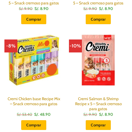
5 – Snack cremoso para gatos
5 – Snack cremoso para gatos
El
El
El
El
S/.
9.90
S/.
8.90
S/.
9.90
S/.
8.90
precio
precio
precio
precio
original
actual
original
actual
Comprar
Comprar
era:
es:
era:
es:
S/.
S/.
S/.
S/.
9.90.
8.90.
9.90.
8.90.
-8%
-10%
Cremi Chicken base Recipe Mix
Cremi Salmon & Shrimp
– Snack cremoso para gatos
Recipe x 5 – Snack cremoso
para gatos
El
El
El
El
S/.
53.40
S/.
48.90
S/.
9.90
S/.
8.90
precio
precio
precio
precio
original
actual
original
actual
Comprar
Comprar
era:
es:
era:
es:
S/.
S/.
S/.
S/.