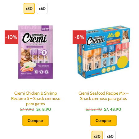
Este
53.40.
48.90.
9.90.
8.90.
producto
x30
x60
tiene
múltiples
variantes.
Las
-10%
-8%
opciones
se
pueden
elegir
en
la
página
de
producto
Cremi Chicken & Shrimp
Cremi Seafood Recipe Mix –
Recipe x 5 – Snack cremoso
Snack cremoso para gatos
para gatos
El
El
El
El
S/.
9.90
S/.
8.90
S/.
53.40
S/.
48.90
precio
precio
precio
precio
original
actual
original
actual
Comprar
Comprar
era:
es:
era:
es:
S/.
S/.
S/.
S/.
Este
9.90.
8.90.
53.40.
48.90.
producto
x30
x60