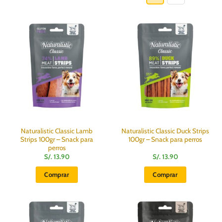
tiene
múltiples
variantes.
Las
opciones
se
pueden
elegir
en
la
página
de
producto
Naturalistic Classic Lamb
Naturalistic Classic Duck Strips
Strips 100gr – Snack para
100gr – Snack para perros
perros
S/.
13.90
S/.
13.90
Comprar
Comprar