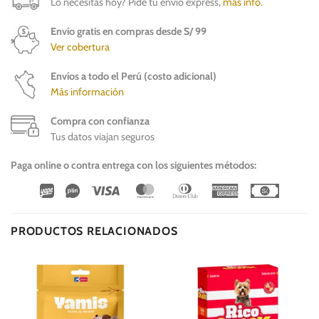
Lo necesitas hoy? Pide tu envío express,
más info
.
Envío gratis en compras desde S/ 99
Ver cobertura
Envíos a todo el Perú (costo adicional)
Más información
Compra con confianza
Tus datos viajan seguros
Paga online o contra entrega con los siguientes métodos:
Wirecard
Vipps
Visa
MasterCard
Dinners
American
Cash
Club
Express
On
Delivery
PRODUCTOS RELACIONADOS