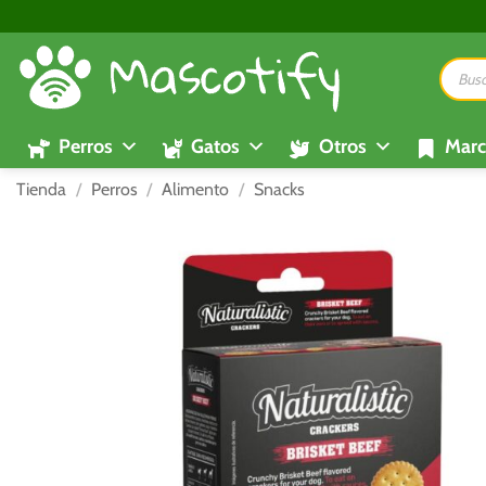
Saltar
al
Búsque
contenido
de
product
Perros
Gatos
Otros
Marc
Tienda
/
Perros
/
Alimento
/
Snacks