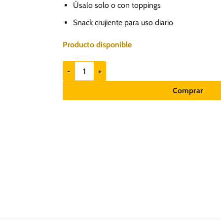
Úsalo solo o con toppings
Snack crujiente para uso diario
Producto disponible
Naturalistic Biscuits Brisket Beef 200gr - Snack para
Comprar