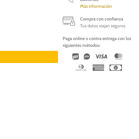
Más información
Compra con confianza
Tus datos viajan seguros
Paga online o contra entrega con los
 perros cantidad
siguientes métodos:
Wirecard
Vipps
Visa
Master
Dinners
American
Cash
Club
Express
On
Deliver