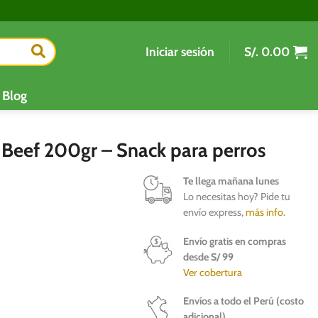
Iniciar sesión
S/.
0.00
Blog
et Beef 200gr – Snack para perros
Te llega mañana lunes
Lo necesitas hoy? Pide tu
envío express,
más info
.
Envío gratis en compras
desde S/ 99
Ver cobertura
Envíos a todo el Perú (costo
adicional)