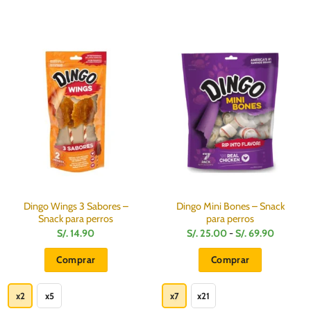
Dingo Wings 3 Sabores –
Dingo Mini Bones – Snack
Snack para perros
para perros
Rango
S/.
14.90
S/.
25.00
-
S/.
69.90
de
precios:
Comprar
Comprar
desde
S/.
Este
Este
25.00
hasta
producto
producto
x2
x5
x7
x21
S/.
69.90
tiene
tiene