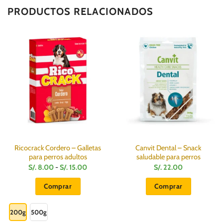
PRODUCTOS RELACIONADOS
Ricocrack Cordero – Galletas
Canvit Dental – Snack
para perros adultos
saludable para perros
Rango
S/.
8.00
-
S/.
15.00
S/.
22.00
de
precios:
Comprar
Comprar
desde
S/.
Este
8.00
hasta
producto
200g
500g
S/.
15.00
tiene