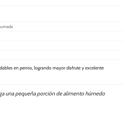
múltiples
múltiples
variantes.
variantes.
Las
Las
opciones
opciones
 ahumada
se
se
pueden
pueden
elegir
elegir
en
en
la
la
página
página
ables en perros, logrando mayor disfrute y excelente
de
de
producto
producto
grega una pequeña porción de alimento húmedo