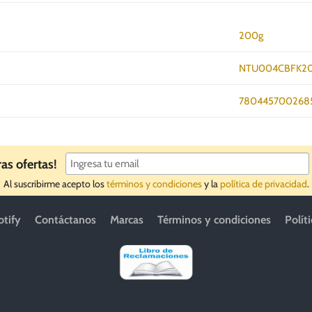
200g
NTU004CBFK2
780445700268
ras ofertas!
Al suscribirme acepto los
términos y condiciones
y la
política de privacidad
.
otify
Contáctanos
Marcas
Términos y condiciones
Polít