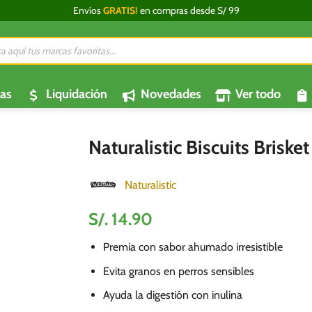
Envíos
GRATIS!
en compras desde S/ 99
da
os
as
Liquidación
Novedades
Ver todo
Naturalistic Biscuits Brisk
Naturalistic
S/.
14.90
Premia con sabor ahumado irresistible
Evita granos en perros sensibles
Ayuda la digestión con inulina