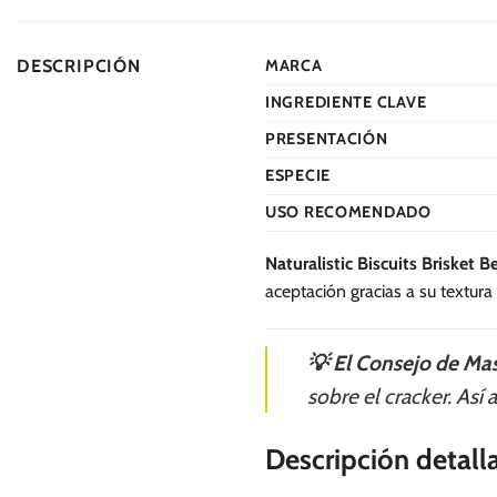
múltiples
variantes.
DESCRIPCIÓN
MARCA
Las
opciones
INGREDIENTE CLAVE
se
PRESENTACIÓN
pueden
ESPECIE
elegir
en
USO RECOMENDADO
la
página
Naturalistic Biscuits Brisket B
de
aceptación gracias a su textura
producto
💡 El Consejo de Mas
sobre el cracker. Así
Descripción detall