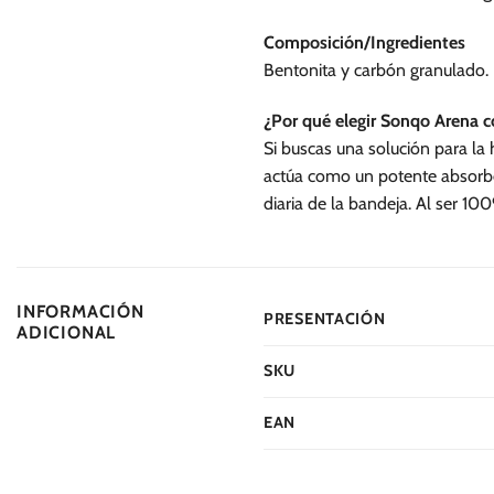
se
se
pueden
pueden
Composición/Ingredientes
elegir
elegir
Bentonita y carbón granulado.
en
en
la
la
¿Por qué elegir Sonqo Arena 
página
página
Si buscas una solución para la
de
de
actúa como un potente absorbe
producto
producto
diaria de la bandeja. Al ser 10
INFORMACIÓN
PRESENTACIÓN
ADICIONAL
SKU
EAN