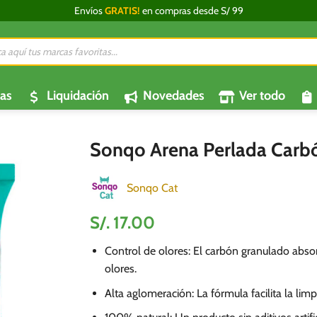
Envíos
GRATIS!
en compras desde S/ 99
da
os
as
Liquidación
Novedades
Ver todo
Sonqo Arena Perlada Carbó
Sonqo Cat
S/.
17.00
Control de olores: El carbón granulado abs
olores.
Alta aglomeración: La fórmula facilita la limpi