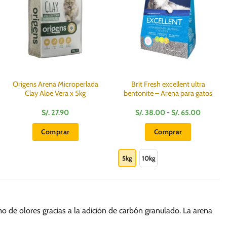
Origens Arena Microperlada
Brit Fresh excellent ultra
Clay Aloe Vera x 5kg
bentonite – Arena para gatos
Rango
S/.
27.90
S/.
38.00
-
S/.
65.00
de
precios:
Comprar
Comprar
desde
S/.
Este
38.00
hasta
producto
5kg
10kg
S/.
65.00
tiene
múltiples
variantes.
Las
 de olores gracias a la adición de carbón granulado. La arena
opciones