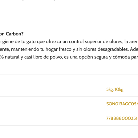
se
pueden
elegir
en
la
con Carbón?
página
 higiene de tu gato que ofrezca un control superior de olores, la a
de
nte, manteniendo tu hogar fresco y sin olores desagradables. Ade
producto
0% natural y casi libre de polvo, es una opción segura y cómoda par
5kg
,
10kg
SON013AGC05
778888000251