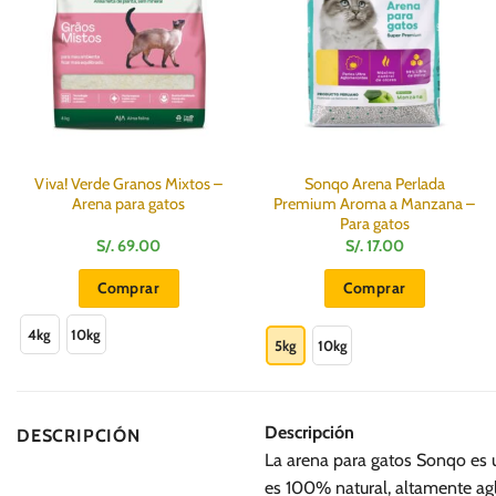
Viva! Verde Granos Mixtos –
Sonqo Arena Perlada
Arena para gatos
Premium Aroma a Manzana –
Para gatos
S/.
69.00
S/.
17.00
Comprar
Comprar
Este
Este
4kg
10kg
producto
producto
5kg
10kg
tiene
tiene
múltiples
múltiples
variantes.
variantes.
Descripción
DESCRIPCIÓN
Las
Las
La arena para gatos Sonqo es u
opciones
opciones
es 100% natural, altamente ag