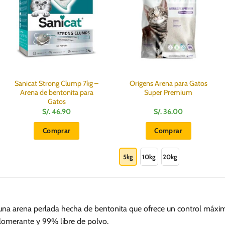
Sanicat Strong Clump 7kg –
Origens Arena para Gatos
Arena de bentonita para
Super Premium
Gatos
S/.
46.90
S/.
36.00
Comprar
Comprar
Este
producto
5kg
10kg
20kg
tiene
múltiples
variantes.
Las
na arena perlada hecha de bentonita que ofrece un control máximo
opciones
lomerante y 99% libre de polvo.