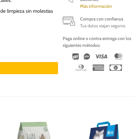
iales.
Más información
de limpieza sin molestias
Compra con confianza
Tus datos viajan seguros
Paga online o contra entrega con los
siguientes métodos:
Wirecard
Vipps
Visa
Master
Dinners
American
Cash
Club
Express
On
Deliver