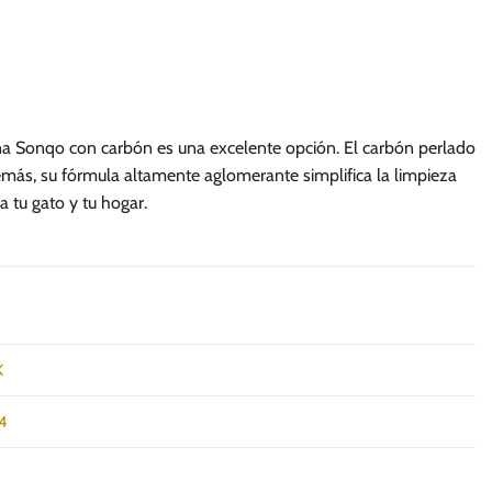
se
pueden
elegir
en
la
página
rena Sonqo con carbón es una excelente opción. El carbón perlado
de
más, su fórmula altamente aglomerante simplifica la limpieza
producto
a tu gato y tu hogar.
K
4