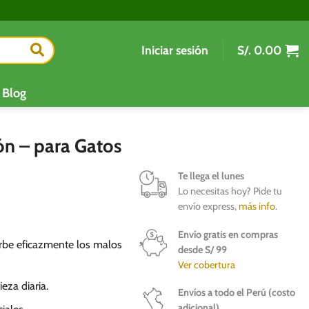
Iniciar sesión
S/.
0.00
Blog
n – para Gatos
Te llega el lunes
Lo necesitas hoy? Pide tu
envío express,
más info
.
Envío gratis en compras
orbe eficazmente los malos
desde S/ 99
Ver cobertura
eza diaria.
Envíos a todo el Perú (costo
adicional)