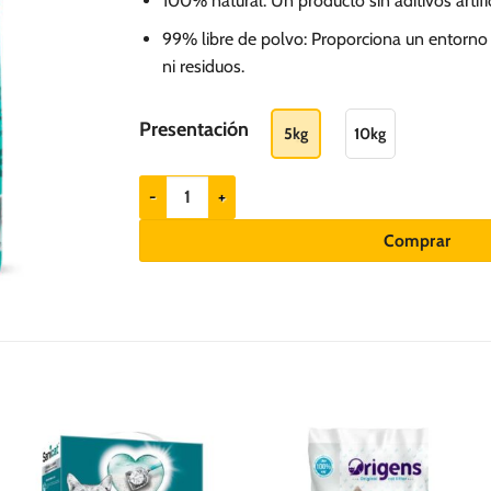
100% natural: Un producto sin aditivos artific
99% libre de polvo: Proporciona un entorno 
ni residuos.
Presentación
5kg
10kg
Sonqo Arena Perlada Carbón - para Gatos cantidad
Comprar