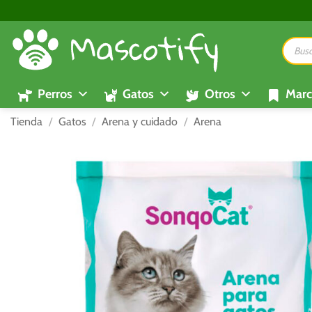
Saltar
al
Búsque
contenido
de
product
Perros
Gatos
Otros
Marc
Tienda
/
Gatos
/
Arena y cuidado
/
Arena