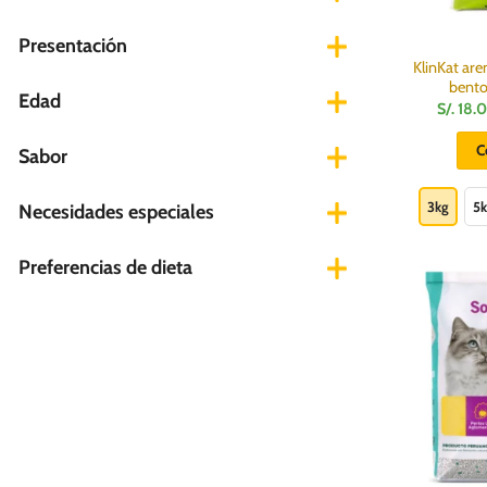
Presentación
KlinKat are
bento
Edad
S/.
18.
C
Sabor
3kg
5
Necesidades especiales
Preferencias de dieta