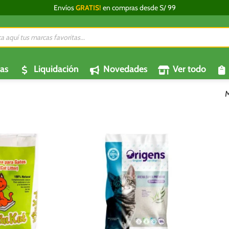
Envíos
GRATIS!
en compras desde S/ 99
da
os
as
Liquidación
Novedades
Ver todo
M