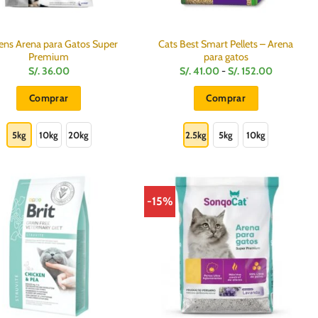
ens Arena para Gatos Super
Cats Best Smart Pellets – Arena
Premium
para gatos
Rango
S/.
36.00
S/.
41.00
-
S/.
152.00
de
precios:
Comprar
Comprar
desde
S/.
Este
Este
41.00
hasta
producto
producto
5kg
10kg
20kg
2.5kg
5kg
10kg
S/.
152.00
tiene
tiene
múltiples
múltiples
variantes.
variantes.
Las
Las
-15%
opciones
opciones
se
se
pueden
pueden
elegir
elegir
en
en
la
la
página
página