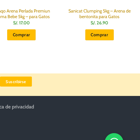
de
de
producto
producto
qo Arena Perlada Premiun
Sanicat Clumping 5kg – Arena de
ma Bebe 5kg – para Gatos
bentonita para Gatos
S/.
17.00
S/.
26.90
Comprar
Comprar
ica de privacidad