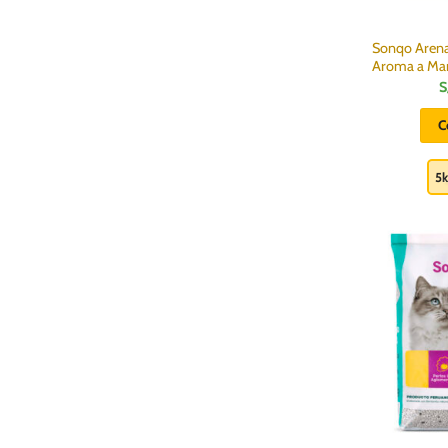
Sonqo Aren
Aroma a Man
S
C
5