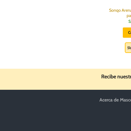
Sonqo Arena
pa
S
C
5
Recibe nuest
Acerca de Masc