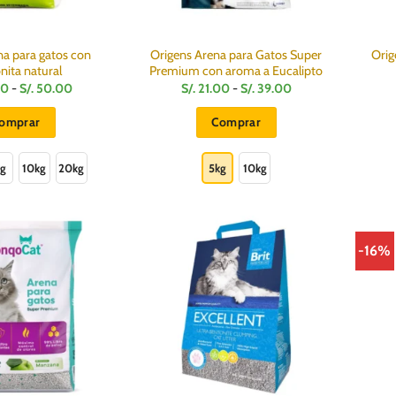
na para gatos con
Origens Arena para Gatos Super
Orig
nita natural
Premium con aroma a Eucalipto
Rango
Rango
00
-
S/.
50.00
S/.
21.00
-
S/.
39.00
de
de
precios:
precios:
omprar
Comprar
desde
desde
S/.
S/.
Este
Este
18.00
21.00
hasta
hasta
producto
producto
kg
10kg
20kg
5kg
10kg
S/.
S/.
50.00
39.00
tiene
tiene
múltiples
múltiples
variantes.
variantes.
Las
Las
-16%
opciones
opciones
se
se
pueden
pueden
elegir
elegir
en
en
la
la
página
página