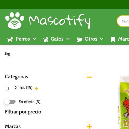
Saltar
al
Búsque
contenido
de
product
Perros
Gatos
Otros
Marc
5kg
Categorías
Gatos
(15)
En oferta
(3)
Filtrar por precio
Marcas