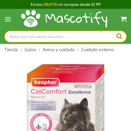
Saltar
Envíos
GRATIS!
en compras desde S/ 99
al
contenido
Búsqueda
de
productos
Tienda
/
Gatos
/
Arena y cuidado
/
Cuidado externo