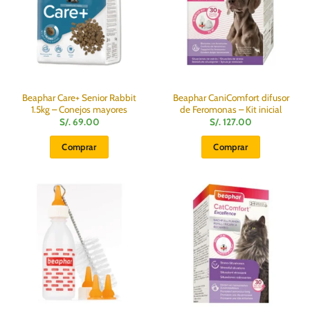
pueden
elegir
en
la
página
de
producto
Beaphar Care+ Senior Rabbit
Beaphar CaniComfort difusor
1.5kg – Conejos mayores
de Feromonas – Kit inicial
S/.
69.00
S/.
127.00
Comprar
Comprar