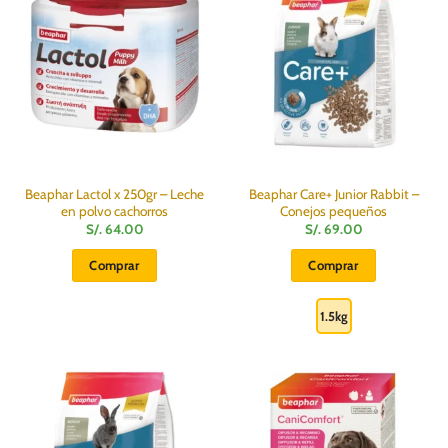
Beaphar Lactol x 250gr – Leche
Beaphar Care+ Junior Rabbit –
en polvo cachorros
Conejos pequeños
S/.
64.00
S/.
69.00
Comprar
Comprar
Este
producto
1.5kg
tiene
múltiples
variantes.
Las
opciones
se