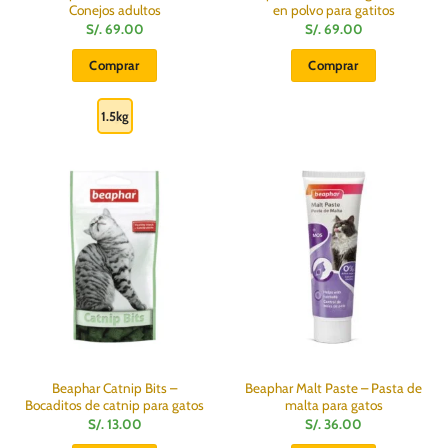
Conejos adultos
en polvo para gatitos
S/.
69.00
S/.
69.00
Comprar
Comprar
Este
producto
1.5kg
tiene
múltiples
variantes.
Las
opciones
se
pueden
elegir
en
la
página
de
producto
Beaphar Catnip Bits –
Beaphar Malt Paste – Pasta de
Bocaditos de catnip para gatos
malta para gatos
S/.
13.00
S/.
36.00