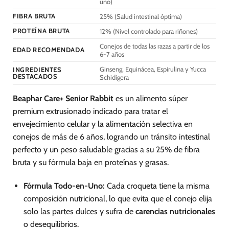
uno)
elegir
FIBRA BRUTA
25% (Salud intestinal óptima)
en
la
PROTEÍNA BRUTA
12% (Nivel controlado para riñones)
página
Conejos de todas las razas a partir de los
de
EDAD RECOMENDADA
6-7 años
producto
Ginseng, Equinácea, Espirulina y Yucca
INGREDIENTES
DESTACADOS
Schidigera
Beaphar Care+ Senior Rabbit
es un alimento súper
premium extrusionado indicado para tratar el
envejecimiento celular y la alimentación selectiva en
conejos de más de 6 años, logrando un tránsito intestinal
perfecto y un peso saludable gracias a su 25% de fibra
bruta y su fórmula baja en proteínas y grasas.
Fórmula Todo-en-Uno:
Cada croqueta tiene la misma
composición nutricional, lo que evita que el conejo elija
solo las partes dulces y sufra de
carencias nutricionales
o desequilibrios.