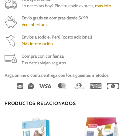
Lo necesitas hoy? Pide tu envío express,
más info
.
Envío gratis en compras desde S/ 99
Ver cobertura
Envíos a todo el Perú (costo adicional)
Más información
Compra con confianza
Tus datos viajan seguros
Paga online o contra entrega con los siguientes métodos:
Wirecard
Vipps
Visa
MasterCard
Dinners
American
Cash
Club
Express
On
Delivery
PRODUCTOS RELACIONADOS