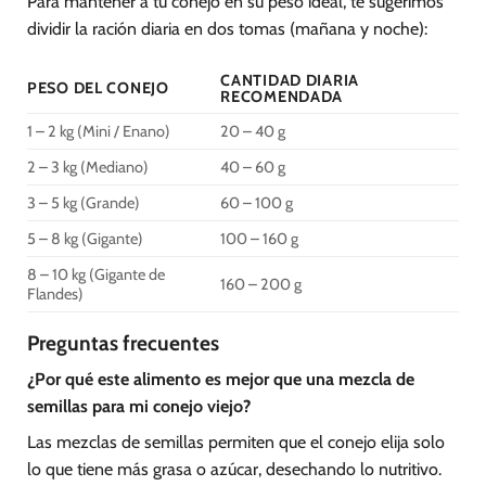
Para mantener a tu conejo en su peso ideal, te sugerimos
dividir la ración diaria en dos tomas (mañana y noche):
CANTIDAD DIARIA
PESO DEL CONEJO
RECOMENDADA
1 – 2 kg (Mini / Enano)
20 – 40 g
2 – 3 kg (Mediano)
40 – 60 g
3 – 5 kg (Grande)
60 – 100 g
5 – 8 kg (Gigante)
100 – 160 g
8 – 10 kg (Gigante de
160 – 200 g
Flandes)
Preguntas frecuentes
¿Por qué este alimento es mejor que una mezcla de
semillas para mi conejo viejo?
Las mezclas de semillas permiten que el conejo elija solo
lo que tiene más grasa o azúcar, desechando lo nutritivo.