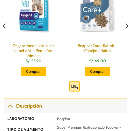
Origens Arena natural de
Beaphar Care+ Rabbit –
papel x 6L – Pequeños
Conejos adultos
animales
S/.
53.90
S/.
69.00
Comprar
Comprar
Este
producto
1.5kg
tiene
múltiples
variantes.
Descripción
Las
opciones
LABORATORIO
Beaphar
se
Súper Premium (Extrusionado Todo-en-
pueden
TIPO DE ALIMENTO