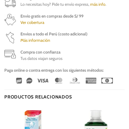
Lo necesitas hoy? Pide tu envío express,
más info
.
Envío gratis en compras desde S/ 99
Ver cobertura
Envíos a todo el Perú (costo adicional)
Más información
Compra con confianza
Tus datos viajan seguros
Paga online o contra entrega con los siguientes métodos:
Wirecard
Vipps
Visa
MasterCard
Dinners
American
Cash
Club
Express
On
Delivery
PRODUCTOS RELACIONADOS