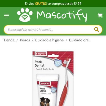
Saltar
Envíos
GRATIS!
en compras desde S/ 99
al
contenido
Búsqueda
de
productos
Tienda
/
Perros
/
Cuidado e higiene
/
Cuidado oral