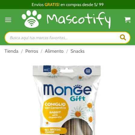
Saltar
Envíos
GRATIS!
en compras desde S/ 99
al
contenido
Búsqueda
de
productos
Tienda
/
Perros
/
Alimento
/
Snacks