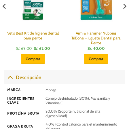
Vet’s Best Kit de higiene dental
Arm & Hammer Nubbies
para perros
TriBone – Juguete Dental para
Perros
El
El
S/.
69.00
S/.
62.00
S/.
40.00
precio
precio
original
actual
Comprar
Comprar
era:
es:
S/.
S/.
69.00.
62.00.
Descripción
MARCA
Monge
Conejo deshidratado (30%), Manzanilla y
INGREDIENTES
CLAVE
Vitamina C
20,0% (Soporte nutricional de alta
PROTEÍNA BRUTA
digestibilidad)
4,0% (Control calórico para el mantenimiento
GRASA BRUTA
del peso)