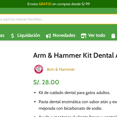
Envíos
GRATIS!
en compras desde S/ 99
da
os
as
Liquidación
Novedades
Ver todo
Arm & Hammer Kit Dental A
Arm & Hammer
S/.
28.00
Kit de cuidado dental para gatos adultos.
Pasta dental enzimática con sabor atún y es
mejorada con bicarbonato de sodio.