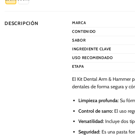
tiene
múltiples
variantes.
MARCA
DESCRIPCIÓN
Las
CONTENIDO
opciones
se
SABOR
pueden
INGREDIENTE CLAVE
elegir
USO RECOMENDADO
en
ETAPA
la
página
El Kit Dental Arm & Hammer par
de
dentales de forma segura y c
producto
Limpieza profunda:
Su fórm
Control de sarro:
El uso reg
Versatilidad:
Incluye dos tip
Seguridad:
Es una pasta for