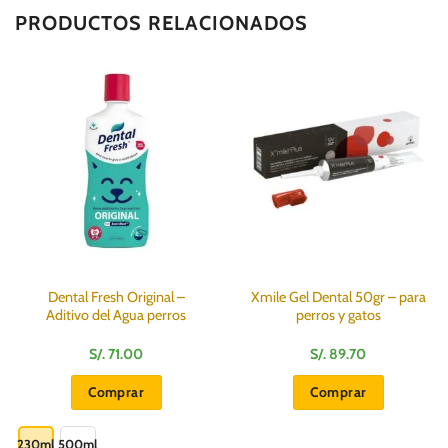
PRODUCTOS RELACIONADOS
Dental Fresh Original –
Xmile Gel Dental 50gr – para
Aditivo del Agua perros
perros y gatos
S/.
71.00
S/.
89.70
Comprar
Comprar
Este
producto
230ml
500ml