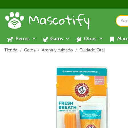
Saltar
al
Búsque
contenido
de
product
Perros
Gatos
Otros
Marc
Tienda
/
Gatos
/
Arena y cuidado
/
Cuidado Oral