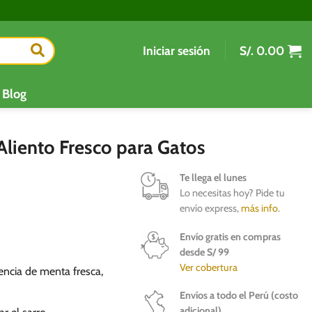
Iniciar sesión
S/.
0.00
Blog
liento Fresco para Gatos
Te llega el lunes
Lo necesitas hoy? Pide tu
envío express,
más info
.
Envío gratis en compras
desde S/ 99
Ver cobertura
encia de menta fresca,
Envíos a todo el Perú (costo
adicional)