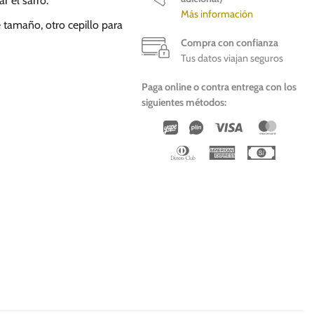
r el sarro.
Más información
e tamaño, otro cepillo para
Compra con confianza
Tus datos viajan seguros
Paga online o contra entrega con los
siguientes métodos:
Wirecard
Vipps
Visa
Master
Dinners
American
Cash
Club
Express
On
Deliver