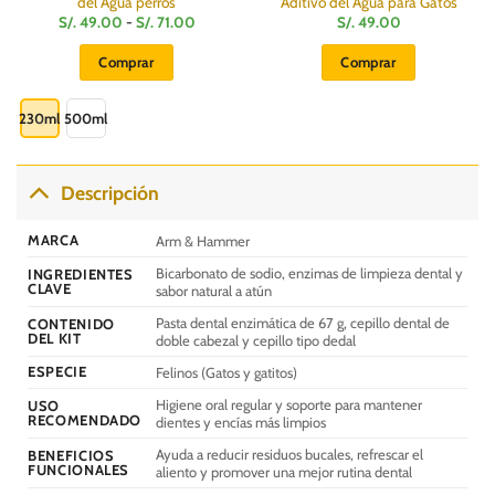
del Agua perros
Aditivo del Agua para Gatos
Rango
S/.
49.00
-
S/.
71.00
S/.
49.00
de
precios:
Comprar
Comprar
desde
S/.
Este
49.00
hasta
producto
230ml
500ml
S/.
71.00
tiene
múltiples
variantes.
Descripción
Las
opciones
MARCA
Arm & Hammer
se
Bicarbonato de sodio, enzimas de limpieza dental y
INGREDIENTES
pueden
CLAVE
sabor natural a atún
elegir
Pasta dental enzimática de 67 g, cepillo dental de
en
CONTENIDO
DEL KIT
doble cabezal y cepillo tipo dedal
la
página
ESPECIE
Felinos (Gatos y gatitos)
de
Higiene oral regular y soporte para mantener
USO
producto
RECOMENDADO
dientes y encías más limpios
Ayuda a reducir residuos bucales, refrescar el
BENEFICIOS
FUNCIONALES
aliento y promover una mejor rutina dental