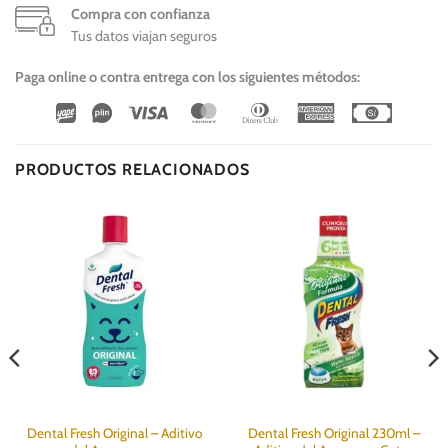
Compra con confianza
Tus datos viajan seguros
Paga online o contra entrega con los siguientes métodos:
Wirecard
Vipps
Visa
MasterCard
Dinners
American
Cash
Club
Express
On
Delivery
PRODUCTOS RELACIONADOS
Dental Fresh Original – Aditivo
Dental Fresh Original 230ml –