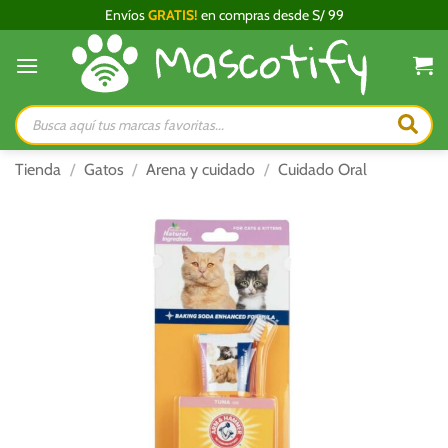
Saltar
Envíos
GRATIS!
en compras desde S/ 99
al
contenido
Búsqueda
de
productos
Tienda
/
Gatos
/
Arena y cuidado
/
Cuidado Oral