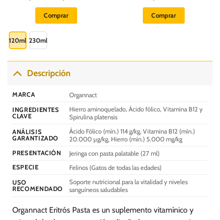
de
:
precios:
Comprar
Comprar
desde
S/.
Este
55.00
hasta
producto
120ml
230ml
S/.
78.00
tiene
múltiples
variantes.
Descripción
Las
opciones
MARCA
Organnact
se
Hierro aminoquelado, Ácido fólico, Vitamina B12 y
INGREDIENTES
pueden
CLAVE
Spirulina platensis
elegir
Ácido Fólico (mín.) 114 g/kg, Vitamina B12 (mín.)
en
ANÁLISIS
GARANTIZADO
20.000 µg/kg, Hierro (mín.) 5.000 mg/kg
la
página
PRESENTACIÓN
Jeringa con pasta palatable (27 ml)
de
ESPECIE
Felinos (Gatos de todas las edades)
producto
Soporte nutricional para la vitalidad y niveles
USO
RECOMENDADO
sanguíneos saludables
Organnact Eritrós Pasta es un suplemento vitamínico y