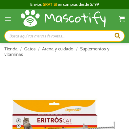
Saltar
Envíos
GRATIS!
en compras desde S/ 99
al
contenido
Búsqueda
de
productos
Tienda
/
Gatos
/
Arena y cuidado
/
Suplementos y
vitaminas