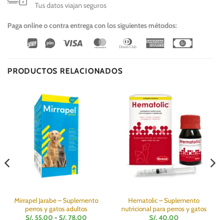
Tus datos viajan seguros
Paga online o contra entrega con los siguientes métodos:
Wirecard
Vipps
Visa
MasterCard
Dinners
American
Cash
Club
Express
On
Delivery
PRODUCTOS RELACIONADOS
Mirrapel Jarabe – Suplemento
Hematolic – Suplemento
perros y gatos adultos
nutricional para perros y gatos
Rango
S/.
55.00
-
S/.
78.00
S/.
40.00