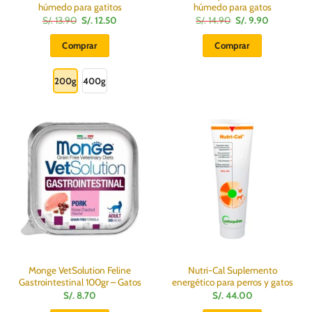
húmedo para gatitos
húmedo para gatos
El
El
El
El
S/.
13.90
S/.
12.50
S/.
14.90
S/.
9.90
precio
precio
precio
precio
original
actual
original
actual
Comprar
Comprar
era:
es:
era:
es:
S/.
S/.
S/.
S/.
Este
13.90.
12.50.
14.90.
9.90.
producto
200g
400g
tiene
múltiples
variantes.
Las
opciones
se
pueden
elegir
en
la
página
de
producto
Monge VetSolution Feline
Nutri-Cal Suplemento
Gastrointestinal 100gr – Gatos
energético para perros y gatos
S/.
8.70
S/.
44.00