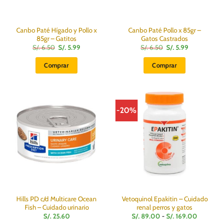
la
página
de
Canbo Paté Hígado y Pollo x
Canbo Paté Pollo x 85gr –
producto
85gr – Gatitos
Gatos Castrados
El
El
El
El
S/.
6.50
S/.
5.99
S/.
6.50
S/.
5.99
precio
precio
precio
precio
original
actual
original
actual
Comprar
Comprar
era:
es:
era:
es:
S/.
S/.
S/.
S/.
6.50.
5.99.
6.50.
5.99.
-20%
Hills PD c/d Multicare Ocean
Vetoquinol Epakitin – Cuidado
Fish – Cuidado urinario
renal perros y gatos
Rango
S/.
25.60
S/.
89.00
-
S/.
169.00