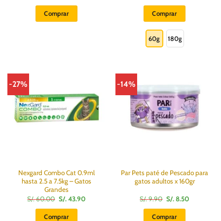
de
precios:
Comprar
Comprar
desde
S/.
Este
89.00
hasta
producto
60g
180g
S/.
169.00
tiene
múltiples
variantes.
Las
-27%
-14%
opciones
se
pueden
elegir
en
la
página
de
producto
Nexgard Combo Cat 0.9ml
Par Pets paté de Pescado para
hasta 2.5 a 7.5kg – Gatos
gatos adultos x 160gr
Grandes
El
El
El
El
S/.
60.00
S/.
43.90
S/.
9.90
S/.
8.50
precio
precio
precio
precio
original
actual
original
actual
Comprar
Comprar
era:
es:
era:
es: