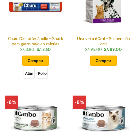
Churu Diet atún / pollo – Snack
Ursovet x 60ml – Suspensión
para gatos bajo en calorías
oral
El
El
El
El
S/.
3.80
S/.
3.50
S/.
95.00
S/.
89.00
precio
precio
precio
precio
original
actual
original
actual
Comprar
Comprar
era:
es:
era:
es:
S/.
S/.
S/.
S/.
Este
3.80.
3.50.
95.00.
89.00.
Atún
Pollo
producto
tiene
múltiples
variantes.
Las
-8%
-8%
opciones
se
pueden
elegir
en