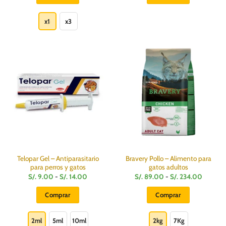
S/.
S/.
S/.
S/.
Este
60.00.
43.90.
9.90.
8.50.
producto
x1
x3
tiene
múltiples
variantes.
Las
opciones
se
pueden
elegir
en
la
página
de
producto
Telopar Gel – Antiparasitario
Bravery Pollo – Alimento para
para perros y gatos
gatos adultos
Rango
Rango
S/.
9.00
-
S/.
14.00
S/.
89.00
-
S/.
234.00
de
de
precios:
precios:
Comprar
Comprar
desde
desde
S/.
S/.
Este
Este
9.00
89.00
hasta
hasta
producto
producto
2ml
5ml
10ml
2kg
7Kg
S/.
S/.