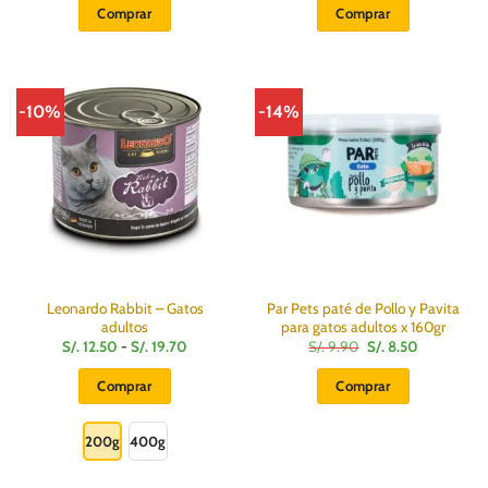
Comprar
Comprar
-10%
-14%
Leonardo Rabbit – Gatos
Par Pets paté de Pollo y Pavita
adultos
para gatos adultos x 160gr
Rango
El
El
S/.
12.50
-
S/.
19.70
S/.
9.90
S/.
8.50
de
precio
precio
precios:
original
actual
Comprar
Comprar
desde
era:
es:
S/.
S/.
S/.
Este
12.50
9.90.
8.50.
hasta
producto
200g
400g
S/.
19.70
tiene
múltiples