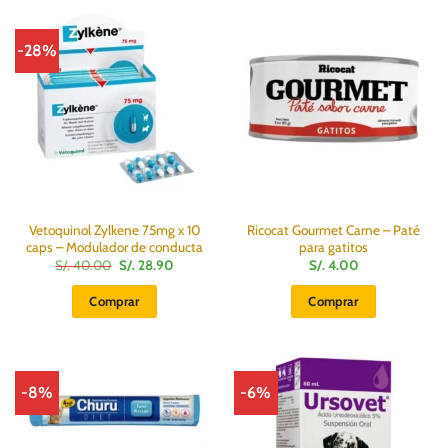
variantes.
Las
-28%
opciones
se
pueden
elegir
en
la
página
de
producto
Vetoquinol Zylkene 75mg x 10
Ricocat Gourmet Carne – Paté
caps – Modulador de conducta
para gatitos
El
El
S/.
40.00
S/.
28.90
S/.
4.00
precio
precio
original
actual
Comprar
Comprar
era:
es:
S/.
S/.
40.00.
28.90.
-8%
-6%