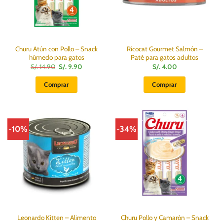
Churu Atún con Pollo – Snack
Ricocat Gourmet Salmón –
húmedo para gatos
Paté para gatos adultos
El
El
S/.
14.90
S/.
9.90
S/.
4.00
precio
precio
original
actual
Comprar
Comprar
era:
es:
S/.
S/.
14.90.
9.90.
-10%
-34%
Leonardo Kitten – Alimento
Churu Pollo y Camarón – Snack