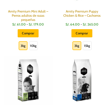
página
página
de
de
producto
producto
Amity Premium Mini Adult –
Amity Premium Puppy
Perros adultos de razas
Chicken & Rice – Cachorros
pequeñas
Rango
Rango
S/.
61.00
-
S/.
179.00
S/.
64.00
-
S/.
265.00
de
de
precios:
precios:
Comprar
Comprar
desde
desde
S/.
S/.
Este
Este
61.00
64.00
hasta
hasta
producto
producto
3kg
10kg
3kg
15kg
S/.
S/.
179.00
265.00
tiene
tiene
múltiples
múltiples
variantes.
variantes.
Las
Las
opciones
opciones
se
se
pueden
pueden
elegir
elegir
en
en
la
la
página
página
de
de