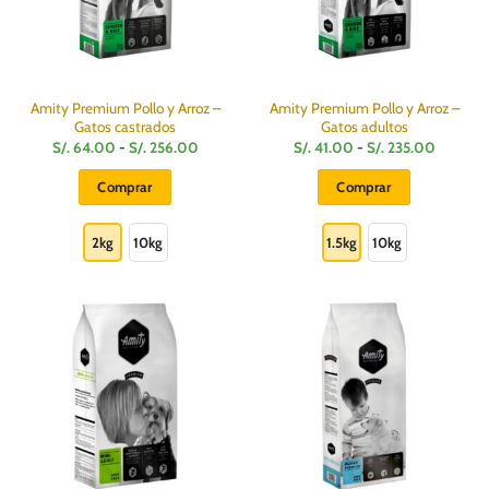
Amity Premium Pollo y Arroz –
Amity Premium Pollo y Arroz –
Gatos castrados
Gatos adultos
Rango
Rango
S/.
64.00
-
S/.
256.00
S/.
41.00
-
S/.
235.00
de
de
precios:
precios:
Comprar
Comprar
desde
desde
S/.
S/.
Este
Este
64.00
41.00
hasta
hasta
producto
producto
2kg
10kg
1.5kg
10kg
S/.
S/.
256.00
235.00
tiene
tiene
múltiples
múltiples
variantes.
variantes.
Las
Las
opciones
opciones
se
se
pueden
pueden
elegir
elegir
en
en
la
la