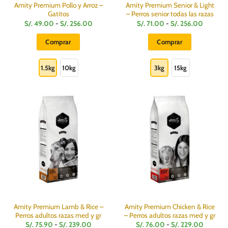
producto
producto
Amity Premium Pollo y Arroz –
Amity Premium Senior & Light
Gatitos
– Perros senior todas las razas
Rango
Rango
S/.
49.00
-
S/.
256.00
S/.
71.00
-
S/.
256.00
de
de
precios:
precios:
Comprar
Comprar
desde
desde
S/.
S/.
Este
Este
49.00
71.00
hasta
hasta
producto
producto
1.5kg
10kg
3kg
15kg
S/.
S/.
256.00
256.00
tiene
tiene
múltiples
múltiples
variantes.
variantes.
Las
Las
opciones
opciones
se
se
pueden
pueden
elegir
elegir
en
en
la
la
página
página
de
de
producto
producto
Amity Premium Lamb & Rice –
Amity Premium Chicken & Rice
Perros adultos razas med y gr
– Perros adultos razas med y gr
Rango
Rango
S/.
75.90
-
S/.
239.00
S/.
76.00
-
S/.
229.00