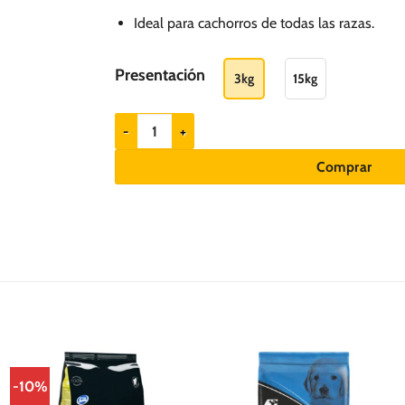
hasta
Ideal para cachorros de todas las razas.
S/.
265.00
Presentación
3kg
15kg
Amity Premium Puppy Chicken & Rice - Cachorros c
Comprar
-10%