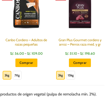
Canbo Cordero – Adultos de
Gran Plus Gourmet cordero y
razas pequeñas
arroz – Perros raza med. y gr
Rango
Rango
S/.
56.00
-
S/.
109.00
S/.
51.10
-
S/.
198.60
de
de
precios:
precios:
Comprar
Comprar
desde
desde
S/.
S/.
Este
Este
56.00
51.10
hasta
hasta
producto
producto
3kg
7Kg
3kg
15kg
S/.
S/.
109.00
198.60
tiene
tiene
múltiples
múltiples
variantes.
variantes.
bproductos de origen vegetal (pulpa de remolacha mín. 2%).
Las
Las
opciones
opciones