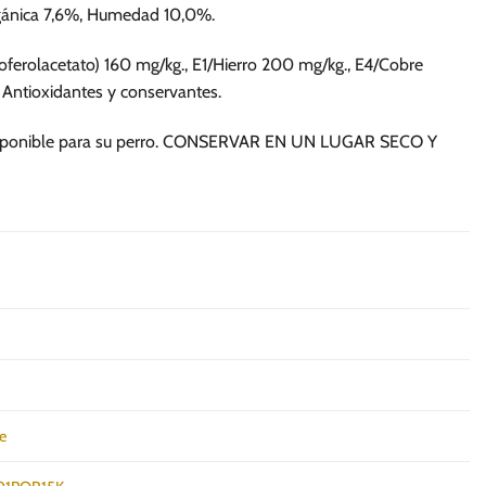
se
se
rgánica 7,6%, Humedad 10,0%.
pueden
pueden
elegir
elegir
coferolacetato) 160 mg/kg., E1/Hierro 200 mg/kg., E4/Cobre
en
en
 Antioxidantes y conservantes.
la
la
página
página
 disponible para su perro. CONSERVAR EN UN LUGAR SECO Y
de
de
producto
producto
e