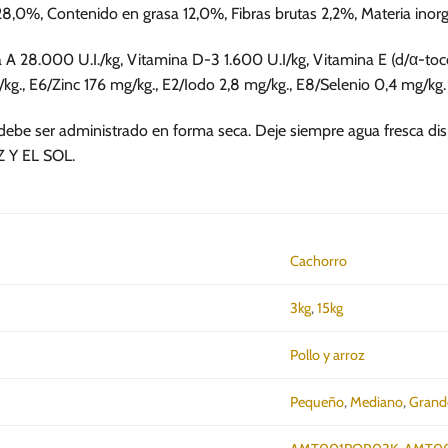
se
se
8,0%, Contenido en grasa 12,0%, Fibras brutas 2,2%, Materia ino
pueden
pueden
elegir
elegir
na A 28.000 U.I./kg, Vitamina D-3 1.600 U.I/kg, Vitamina E (d/α-to
en
en
., E6/Zinc 176 mg/kg., E2/Iodo 2,8 mg/kg., E8/Selenio 0,4 mg/kg.
la
la
página
página
debe ser administrado en forma seca. Deje siempre agua fresca
de
de
 Y EL SOL.
producto
producto
Cachorro
3kg
,
15kg
Pollo y arroz
Pequeño
,
Mediano
,
Grand