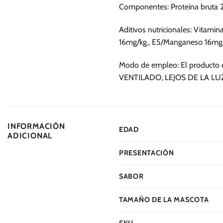
se
se
Componentes: Proteína bruta 2
pueden
pueden
elegir
elegir
Aditivos nutricionales: Vitami
en
en
16mg/kg., E5/Manganeso 16mg/kg
la
la
página
página
Modo de empleo: El producto 
de
de
VENTILADO, LEJOS DE LA LUZ
producto
producto
INFORMACIÓN
EDAD
ADICIONAL
PRESENTACIÓN
SABOR
TAMAÑO DE LA MASCOTA
SKU