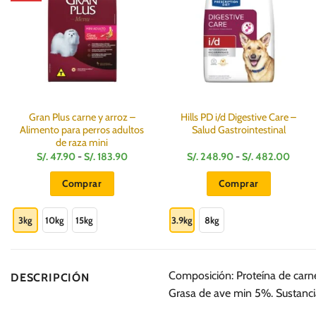
Gran Plus carne y arroz –
Hills PD i/d Digestive Care –
Alimento para perros adultos
Salud Gastrointestinal
de raza mini
Rango
Rang
S/.
47.90
-
S/.
183.90
S/.
248.90
-
S/.
482.00
de
de
precios:
precio
Comprar
Comprar
desde
desde
S/.
S/.
Este
Este
47.90
248.
hasta
hasta
producto
producto
3kg
10kg
15kg
3.9kg
8kg
S/.
S/.
183.90
482.
tiene
tiene
múltiples
múltiples
variantes.
variantes.
Composición: Proteína de carn
DESCRIPCIÓN
Las
Las
Grasa de ave min 5%. Sustanci
opciones
opciones