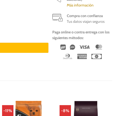
Más información
Compra con confianza
Tus datos viajan seguros
Paga online o contra entrega con los
antidad
siguientes métodos:
Wirecard
Vipps
Visa
Master
Dinners
American
Cash
Club
Express
On
Deliver
-11%
-8%