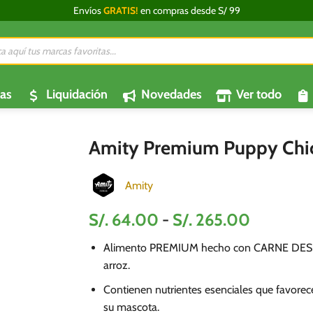
Envíos
GRATIS!
en compras desde S/ 99
da
os
as
Liquidación
Novedades
Ver todo
Amity Premium Puppy Chic
Amity
Rango
S/.
64.00
-
S/.
265.00
de
Alimento PREMIUM hecho con CARNE DES
precios:
arroz.
desde
S/.
Contienen nutrientes esenciales que favorec
64.00
su mascota.