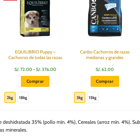
EQUILIBRIO Puppy –
Canbo Cachorros de razas
Cachorros de todas las razas
medianas y grandes
o
Rango
S/.
72.00
-
S/.
376.00
S/.
62.00
de
s:
precios:
Comprar
Comprar
desde
S/.
Este
Este
90
72.00
hasta
producto
producto
2kg
18kg
3kg
15kg
S/.
00
376.00
tiene
tiene
múltiples
múltiples
variantes.
variantes.
e deshidratada 35% (pollo mín. 4%), Cereales (arroz mín. 4%). Su
Las
Las
as minerales.
opciones
opciones