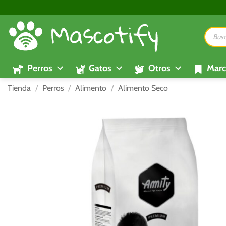
Saltar
al
Búsque
contenido
de
product
Perros
Gatos
Otros
Marc
Tienda
/
Perros
/
Alimento
/
Alimento Seco