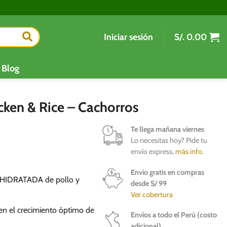
Iniciar sesión
S/.
0.00
Blog
ken & Rice – Cachorros
Te llega mañana viernes
Lo necesitas hoy? Pide tu
envío express,
más info
.
Envío gratis en compras
HIDRATADA de pollo y
desde S/ 99
Ver cobertura
en el crecimiento óptimo de
Envíos a todo el Perú (costo
adicional)