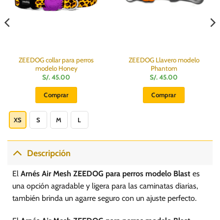
ZEEDOG collar para perros
ZEEDOG Llavero modelo
modelo Honey
Phantom
S/.
45.00
S/.
45.00
Comprar
Comprar
Este
producto
XS
S
M
L
tiene
múltiples
variantes.
Descripción
Las
opciones
El
Arnés Air Mesh ZEEDOG para perros modelo Blast
es
se
una opción agradable y ligera para las caminatas diarias,
pueden
también brinda un agarre seguro con un ajuste perfecto.
elegir
en