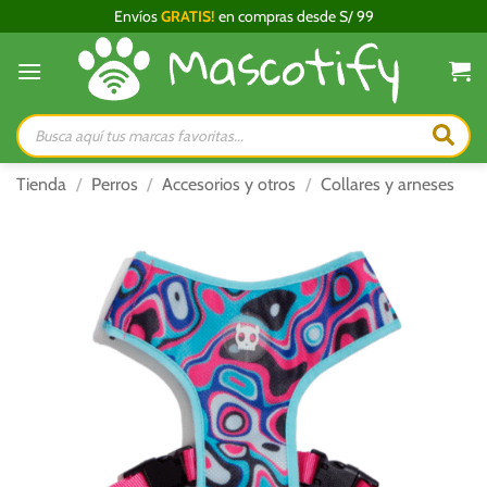
Saltar
Envíos
GRATIS!
en compras desde S/ 99
al
contenido
Búsqueda
de
productos
Tienda
/
Perros
/
Accesorios y otros
/
Collares y arneses