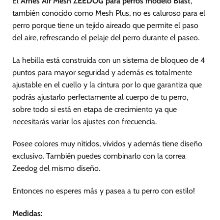
El
Arnés Air Mesh ZEEDOG para perros modelo Blast
,
la
página
también conocido como Mesh Plus, no es caluroso para el
de
perro porque tiene un tejido aireado que permite el paso
producto
del aire, refrescando el pelaje del perro durante el paseo.
La hebilla está construida con un sistema de bloqueo de 4
puntos para mayor seguridad y además es totalmente
ajustable en el cuello y la cintura por lo que garantiza que
podrás ajustarlo perfectamente al cuerpo de tu perro,
sobre todo si está en etapa de crecimiento ya que
necesitarás variar los ajustes con frecuencia.
Posee colores muy nítidos, vívidos y además tiene diseño
exclusivo. También puedes combinarlo con la correa
Zeedog del mismo diseño.
Entonces no esperes más y pasea a tu perro con estilo!
Medidas: