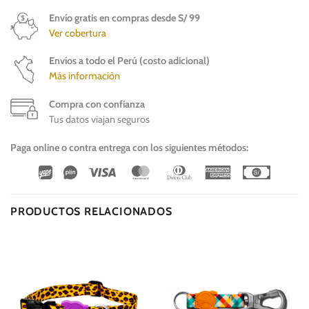
Envío gratis en compras desde S/ 99
Ver cobertura
Envíos a todo el Perú (costo adicional)
Más información
Compra con confianza
Tus datos viajan seguros
Paga online o contra entrega con los siguientes métodos:
Wirecard
Vipps
Visa
MasterCard
Dinners
American
Cash
Club
Express
On
Delivery
PRODUCTOS RELACIONADOS