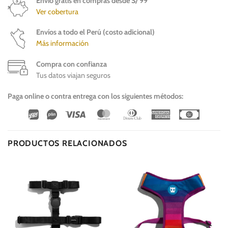
Envío gratis en compras desde S/ 99
Ver cobertura
Envíos a todo el Perú (costo adicional)
Más información
Compra con confianza
Tus datos viajan seguros
Paga online o contra entrega con los siguientes métodos:
Wirecard
Vipps
Visa
MasterCard
Dinners
American
Cash
Club
Express
On
Delivery
PRODUCTOS RELACIONADOS