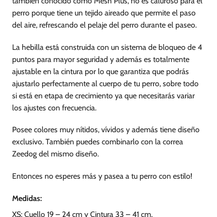
también conocido como Mesh Plus, no es caluroso para el
de
de
perro porque tiene un tejido aireado que permite el paso
producto
producto
del aire, refrescando el pelaje del perro durante el paseo.
La hebilla está construida con un sistema de bloqueo de 4
puntos para mayor seguridad y además es totalmente
ajustable en la cintura por lo que garantiza que podrás
ajustarlo perfectamente al cuerpo de tu perro, sobre todo
si está en etapa de crecimiento ya que necesitarás variar
los ajustes con frecuencia.
Posee colores muy nítidos, vívidos y además tiene diseño
exclusivo. También puedes combinarlo con la correa
Zeedog del mismo diseño.
Entonces no esperes más y pasea a tu perro con estilo!
Medidas:
XS: Cuello 19 – 24 cm y Cintura 33 – 41 cm.