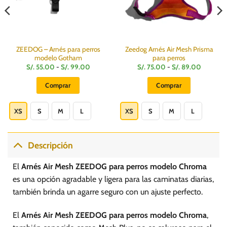
ZEEDOG – Arnés para perros
Zeedog Arnés Air Mesh Prisma
modelo Gotham
para perros
Rango
Rango
S/.
55.00
-
S/.
99.00
S/.
75.00
-
S/.
89.00
de
de
precios:
precios:
Comprar
Comprar
desde
desde
S/.
S/.
Este
Este
55.00
75.00
hasta
hasta
producto
producto
XS
S
M
L
XS
S
M
L
S/.
S/.
99.00
89.00
tiene
tiene
múltiples
múltiples
variantes.
variantes.
Descripción
Las
Las
opciones
opciones
El
Arnés Air Mesh ZEEDOG para perros modelo Chroma
se
se
es una opción agradable y ligera para las caminatas diarias,
pueden
pueden
también brinda un agarre seguro con un ajuste perfecto.
elegir
elegir
en
en
El
Arnés Air Mesh ZEEDOG para perros modelo Chroma
,
la
la
página
página