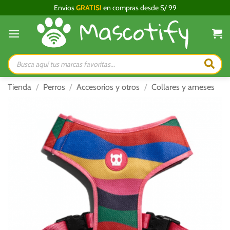
Saltar
Envíos
GRATIS!
en compras desde S/ 99
al
contenido
Búsqueda
de
productos
Tienda
/
Perros
/
Accesorios y otros
/
Collares y arneses