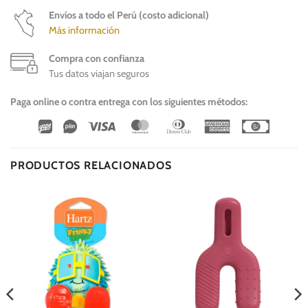
Envíos a todo el Perú (costo adicional)
Más información
Compra con confianza
Tus datos viajan seguros
Paga online o contra entrega con los siguientes métodos:
Wirecard
Vipps
Visa
MasterCard
Dinners
American
Cash
Club
Express
On
Delivery
PRODUCTOS RELACIONADOS