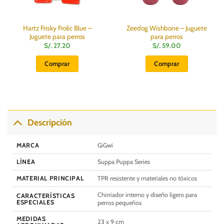
Hartz Frisky Frolic Blue –
Zeedog Wishbone – Juguete
Juguete para perros
para perros
S/.
27.20
S/.
59.00
Comprar
Comprar
Descripción
MARCA
GiGwi
LÍNEA
Suppa Puppa Series
MATERIAL PRINCIPAL
TPR resistente y materiales no tóxicos
Chirriador interno y diseño ligero para
CARACTERÍSTICAS
ESPECIALES
perros pequeños
MEDIDAS
23 x 9 cm