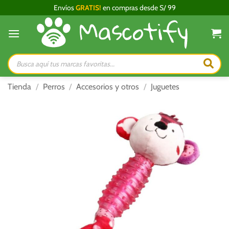
Saltar
Envíos
GRATIS!
en compras desde S/ 99
al
contenido
Búsqueda
de
productos
Tienda
/
Perros
/
Accesorios y otros
/
Juguetes