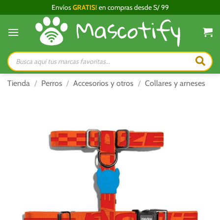
Saltar
Envíos
GRATIS!
en compras desde S/ 99
al
contenido
Búsqueda
de
productos
Tienda
/
Perros
/
Accesorios y otros
/
Collares y arneses