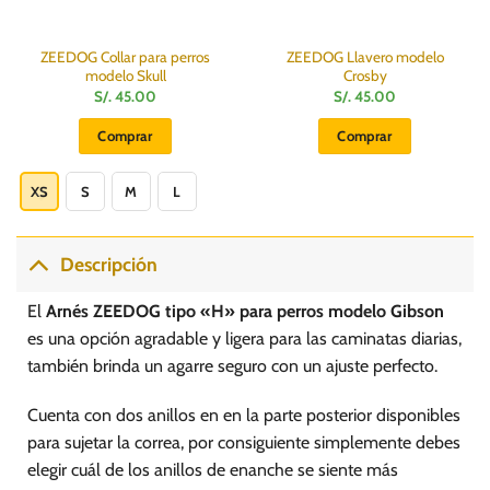
ZEEDOG Collar para perros
ZEEDOG Llavero modelo
modelo Skull
Crosby
S/.
45.00
S/.
45.00
:
Comprar
Comprar
Este
producto
XS
S
M
L
tiene
múltiples
variantes.
Descripción
Las
opciones
El
Arnés ZEEDOG tipo «H» para perros modelo Gibson
se
es una opción agradable y ligera para las caminatas diarias,
pueden
también brinda un agarre seguro con un ajuste perfecto.
elegir
en
Cuenta con dos anillos en en la parte posterior disponibles
la
página
para sujetar la correa, por consiguiente simplemente debes
de
elegir cuál de los anillos de enanche se siente más
producto