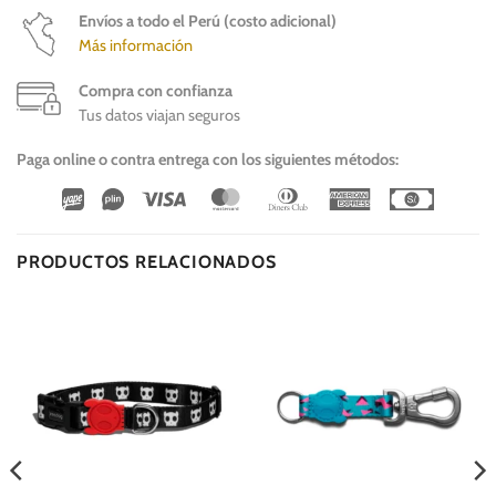
Envíos a todo el Perú (costo adicional)
Más información
Compra con confianza
Tus datos viajan seguros
Paga online o contra entrega con los siguientes métodos:
Wirecard
Vipps
Visa
MasterCard
Dinners
American
Cash
Club
Express
On
Delivery
PRODUCTOS RELACIONADOS