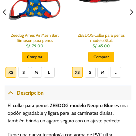
Zeedog Arnés Air Mesh Bart
ZEEDOG Collar para perros
Simpson para perros
modelo Skull
S/.
79.00
S/.
45.00
Comprar
Comprar
Este
Este
producto
producto
XS
S
M
L
XS
S
M
L
tiene
tiene
múltiples
múltiples
variantes.
variantes.
Descripción
Las
Las
opciones
opciones
El
collar para perros ZEEDOG modelo Neopro Blue
es una
se
se
opción agradable y ligera para las caminatas diarias,
pueden
pueden
también brinda un agarre seguro con un ajuste perfecto.
elegir
elegir
en
en
Tiene una nueva tecnología con goma de PVC ultra
la
la