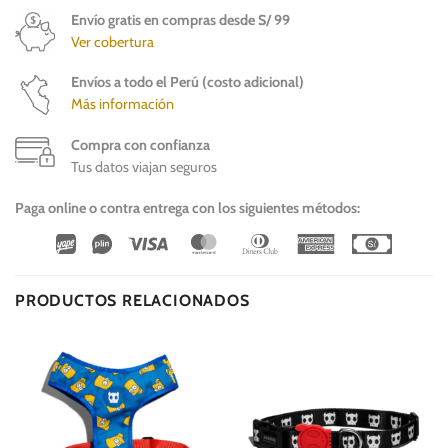
Envío gratis en compras desde S/ 99
Ver cobertura
Envíos a todo el Perú (costo adicional)
Más información
Compra con confianza
Tus datos viajan seguros
Paga online o contra entrega con los siguientes métodos:
Wirecard
Vipps
Visa
MasterCard
Dinners
American
Cash
Club
Express
On
Delivery
PRODUCTOS RELACIONADOS