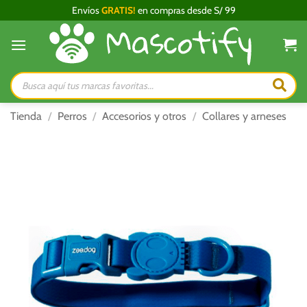
Saltar
Envíos
GRATIS!
en compras desde S/ 99
al
contenido
Búsqueda
de
productos
Tienda
/
Perros
/
Accesorios y otros
/
Collares y arneses