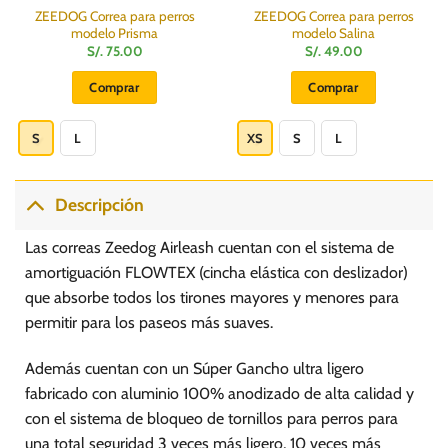
ZEEDOG Correa para perros
ZEEDOG Correa para perros
modelo Prisma
modelo Salina
S/.
75.00
S/.
49.00
Comprar
Comprar
Este
Este
producto
producto
S
L
XS
S
L
tiene
tiene
múltiples
múltiples
variantes.
variantes.
Descripción
Las
Las
opciones
opciones
Las correas Zeedog Airleash cuentan con el sistema de
se
se
amortiguación FLOWTEX (cincha elástica con deslizador)
pueden
pueden
que absorbe todos los tirones mayores y menores para
elegir
elegir
permitir para los paseos más suaves.
en
en
la
la
página
página
Además cuentan con un Súper Gancho ultra ligero
de
de
fabricado con aluminio 100% anodizado de alta calidad y
producto
producto
con el sistema de bloqueo de tornillos para perros para
una total seguridad 3 veces más ligero, 10 veces más