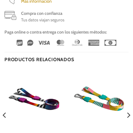
Más información
Compra con confianza
Tus datos viajan seguros
Paga online o contra entrega con los siguientes métodos:
Wirecard
Vipps
Visa
MasterCard
Dinners
American
Cash
Club
Express
On
Delivery
PRODUCTOS RELACIONADOS