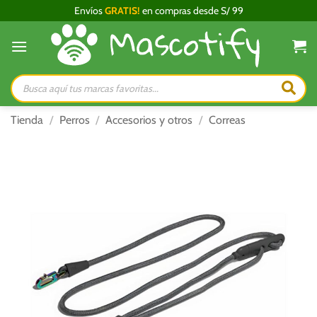
Saltar
Envíos
GRATIS!
en compras desde S/ 99
al
contenido
Búsqueda
de
productos
Tienda
/
Perros
/
Accesorios y otros
/
Correas