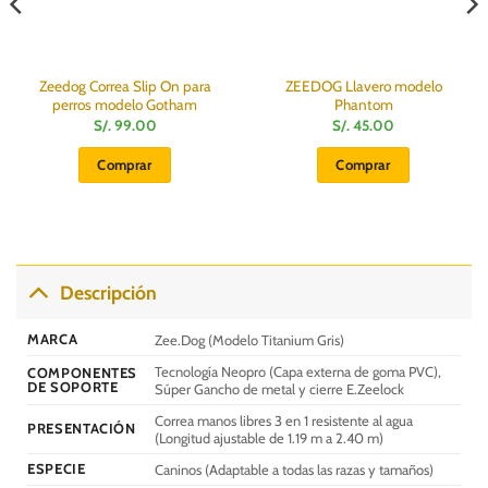
Zeedog Correa Slip On para
ZEEDOG Llavero modelo
perros modelo Gotham
Phantom
S/.
99.00
S/.
45.00
Comprar
Comprar
Descripción
MARCA
Zee.Dog (Modelo Titanium Gris)
Tecnología Neopro (Capa externa de goma PVC),
COMPONENTES
DE SOPORTE
Súper Gancho de metal y cierre E.Zeelock
Correa manos libres 3 en 1 resistente al agua
PRESENTACIÓN
(Longitud ajustable de 1.19 m a 2.40 m)
ESPECIE
Caninos (Adaptable a todas las razas y tamaños)