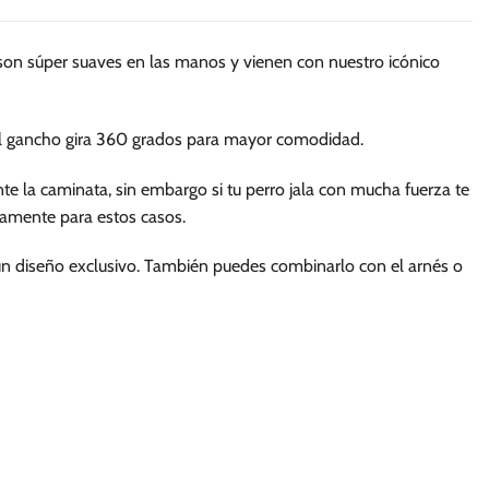
múltiples
múltiples
variantes.
variantes.
 son súper suaves en las manos y vienen con nuestro icónico
Las
Las
opciones
opciones
se
se
 el gancho gira 360 grados para mayor comodidad.
pueden
pueden
elegir
elegir
nte la caminata, sin embargo si tu perro jala con mucha fuerza te
en
en
amente para estos casos.
la
la
página
página
un diseño exclusivo. También puedes combinarlo con el arnés o
de
de
producto
producto