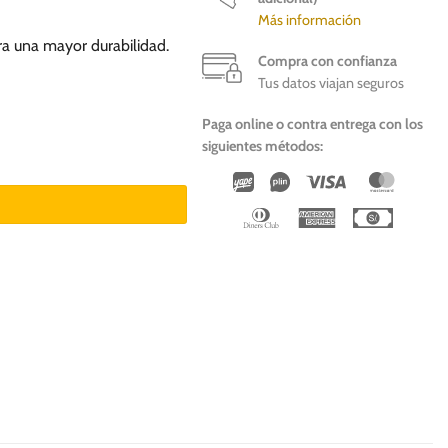
Más información
ra una mayor durabilidad.
Compra con confianza
Tus datos viajan seguros
Paga online o contra entrega con los
siguientes métodos:
Wirecard
Vipps
Visa
Master
Dinners
American
Cash
Club
Express
On
Deliver