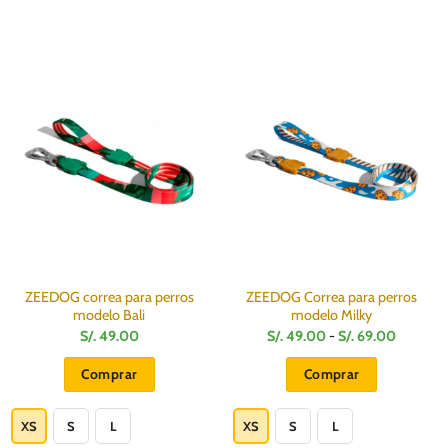
ZEEDOG correa para perros
ZEEDOG Correa para perros
modelo Bali
modelo Milky
Rango
S/.
49.00
S/.
49.00
-
S/.
69.00
de
precios:
Comprar
Comprar
desde
S/.
Este
Este
49.00
hasta
producto
producto
XS
S
L
XS
S
L
S/.
69.00
tiene
tiene