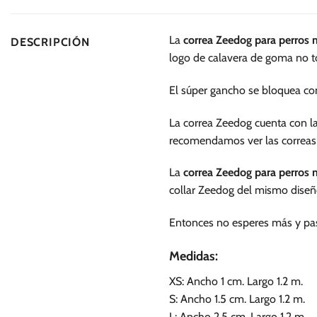
múltiples
variantes.
La
correa Zeedog para perro
DESCRIPCIÓN
Las
logo de calavera de goma no tó
opciones
se
El súper gancho se bloquea co
pueden
elegir
La correa Zeedog cuenta con la 
en
recomendamos ver las correas
la
página
La
correa Zeedog para perro
de
collar Zeedog del mismo diseñ
producto
Entonces no esperes más y pase
Medidas:
XS: Ancho 1 cm. Largo 1.2 m.
S: Ancho 1.5 cm. Largo 1.2 m.
L: Ancho 2.5 cm. Largo 1.2 m.