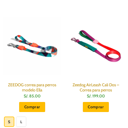
ZEEDOG correa para perros
Zeedog AirLeash Cali Dos –
modelo Ella
Correa para perros
S/.
85.00
S/.
199.00
Comprar
Comprar
Este
producto
S
L
tiene