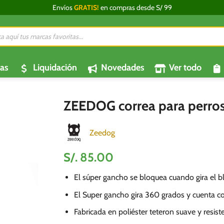
Envíos
GRATIS!
en compras desde S/ 99
da
os
as
Liquidación
Novedades
Ver todo
ZEEDOG correa para perro
Zeedog
S/.
85.00
El súper gancho se bloquea cuando gira el bl
El Super gancho gira 360 grados y cuenta c
Fabricada en poliéster teteron suave y resist