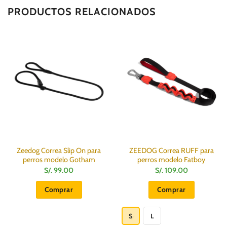
PRODUCTOS RELACIONADOS
Zeedog Correa Slip On para
ZEEDOG Correa RUFF para
perros modelo Gotham
perros modelo Fatboy
S/.
99.00
S/.
109.00
Comprar
Comprar
Este
producto
S
L
tiene