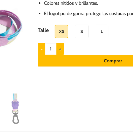
Colores nítidos y brillantes.
El logotipo de goma protege las costuras pa
Talle
XS
S
L
ZEEDOG correa para perros modelo Candy cantidad
Comprar