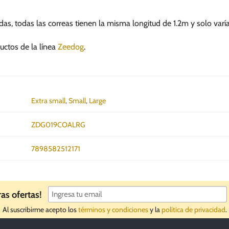
das, todas las correas tienen la misma longitud de 1.2m y solo varí
uctos de la línea
Zeedog
.
Extra small
,
Small
,
Large
ZDG019COALRG
7898582512171
ras ofertas!
Al suscribirme acepto los
términos y condiciones
y la
política de privacidad
.