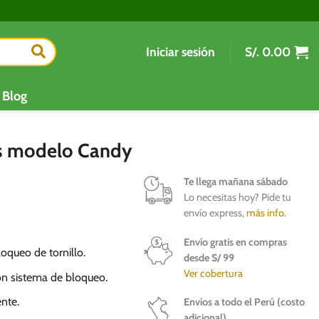
Iniciar sesión
S/.
0.00
Blog
s modelo Candy
Te llega mañana sábado
Lo necesitas hoy? Pide tu
envío express,
más info
.
Envío gratis en compras
oqueo de tornillo.
desde S/ 99
Ver cobertura
on sistema de bloqueo.
ente.
Envíos a todo el Perú (costo
adicional)