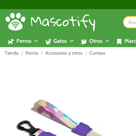
Saltar
al
Búsque
contenido
de
product
Perros
Gatos
Otros
Marc
Tienda
/
Perros
/
Accesorios y otros
/
Correas