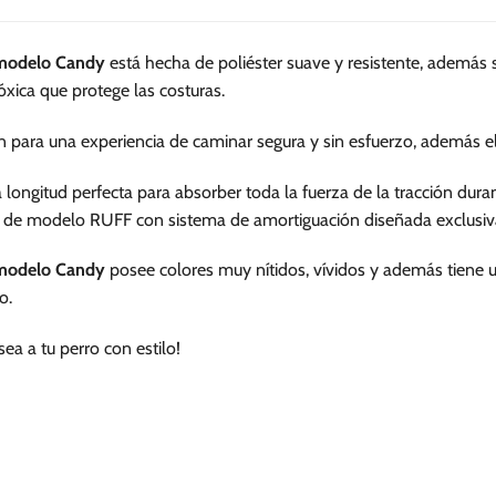
múltiples
variantes.
s modelo Candy
está hecha de poliéster suave y resistente, además
Las
xica que protege las costuras.
opciones
se
n para una experiencia de caminar segura y sin esfuerzo, además
pueden
elegir
longitud perfecta para absorber toda la fuerza de la tracción dura
en
 de modelo RUFF con sistema de amortiguación diseñada exclusiv
la
página
s modelo Candy
posee colores muy nítidos, vívidos y además tiene 
de
o.
producto
a a tu perro con estilo!