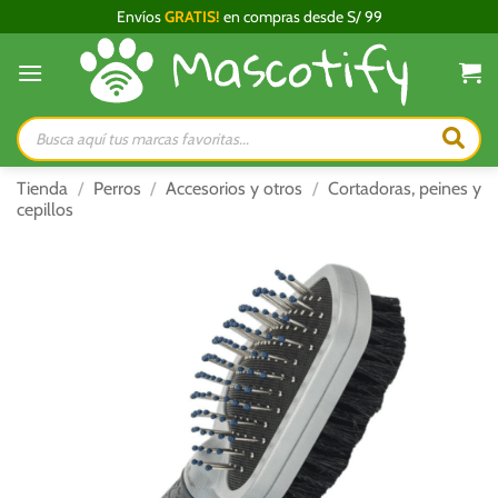
Saltar
Envíos
GRATIS!
en compras desde S/ 99
al
contenido
Búsqueda
de
productos
Tienda
/
Perros
/
Accesorios y otros
/
Cortadoras, peines y
cepillos