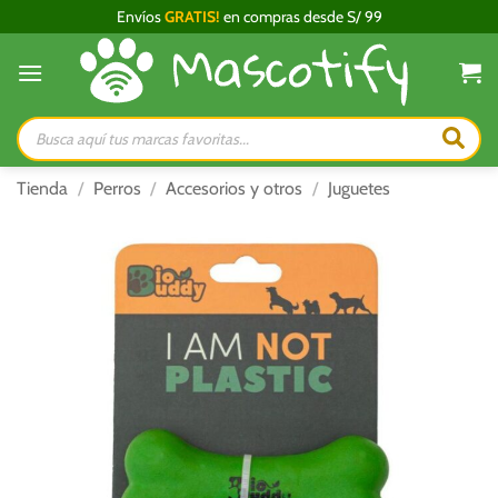
Saltar
Envíos
GRATIS!
en compras desde S/ 99
al
contenido
Búsqueda
de
productos
Tienda
/
Perros
/
Accesorios y otros
/
Juguetes