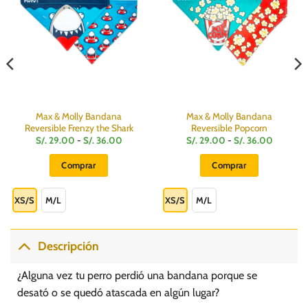
Max & Molly Bandana
Max & Molly Bandana
Reversible Frenzy the Shark
Reversible Popcorn
Rango
Rango
S/.
29.00
-
S/.
36.00
S/.
29.00
-
S/.
36.00
de
de
:
precios:
precios:
Comprar
Comprar
desde
desde
S/.
S/.
Este
Este
29.00
29.00
hasta
hasta
producto
producto
XS/S
M/L
XS/S
M/L
S/.
S/.
36.00
36.00
tiene
tiene
múltiples
múltiples
variantes.
variantes.
Descripción
Las
Las
opciones
opciones
¿Alguna vez tu perro perdió una bandana porque se
se
se
desató o se quedó atascada en algún lugar?
pueden
pueden