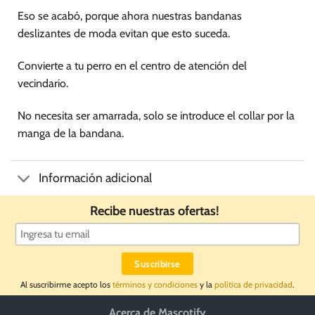
elegir
elegir
Eso se acabó, porque ahora nuestras bandanas
en
en
deslizantes de moda evitan que esto suceda.
la
la
página
página
de
de
Convierte a tu perro en el centro de atención del
producto
producto
vecindario.
No necesita ser amarrada, solo se introduce el collar por la
manga de la bandana.
Información adicional
Recibe nuestras ofertas!
Al suscribirme acepto los
términos y condiciones
y la
política de privacidad
.
Acerca de Mascotify