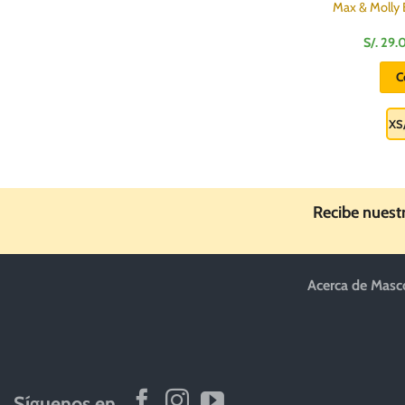
Max & Molly 
S/.
29.
C
XS
Recibe nuest
Acerca de Masc
Síguenos en