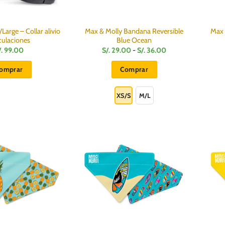
arge – Collar alivio
Max & Molly Bandana Reversible
Max 
culaciones
Blue Ocean
Rango
/.
99.00
S/.
29.00
-
S/.
36.00
de
precios:
omprar
Comprar
desde
S/.
Este
29.00
hasta
producto
XS/S
M/L
S/.
36.00
tiene
múltiples
variantes.
Las
opciones
se
pueden
elegir
en
la
página