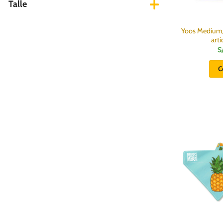
Talle
Yoos Medium/L
arti
S
C