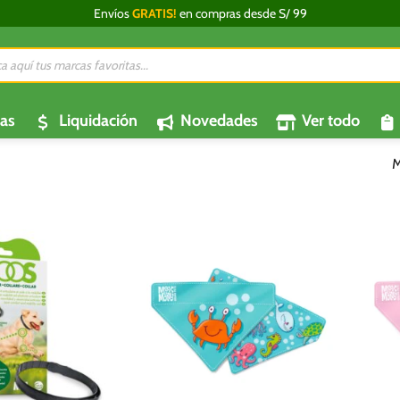
Envíos
GRATIS!
en compras desde S/ 99
da
os
as
Liquidación
Novedades
Ver todo
M