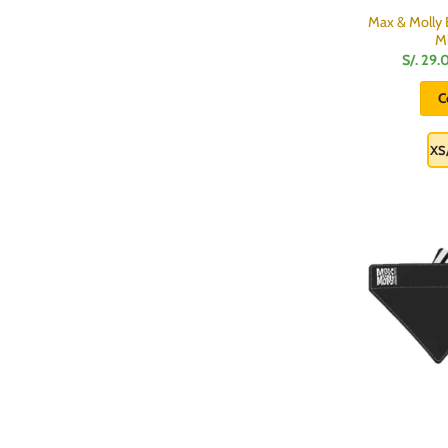
Max & Molly 
M
S/.
29.
C
XS