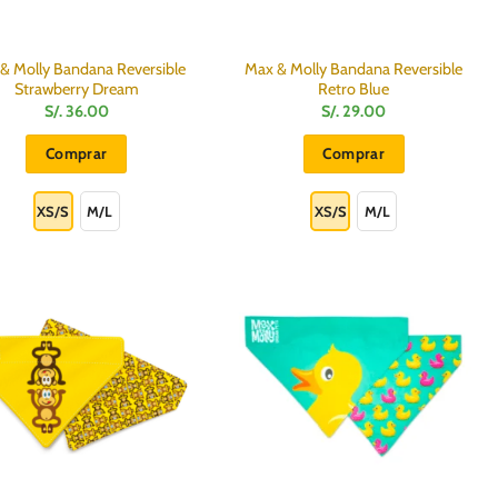
& Molly Bandana Reversible
Max & Molly Bandana Reversible
Strawberry Dream
Retro Blue
S/.
36.00
S/.
29.00
Comprar
Comprar
Este
Este
producto
producto
XS/S
M/L
XS/S
M/L
tiene
tiene
múltiples
múltiples
variantes.
variantes.
Las
Las
opciones
opciones
se
se
pueden
pueden
elegir
elegir
en
en
la
la
página
página