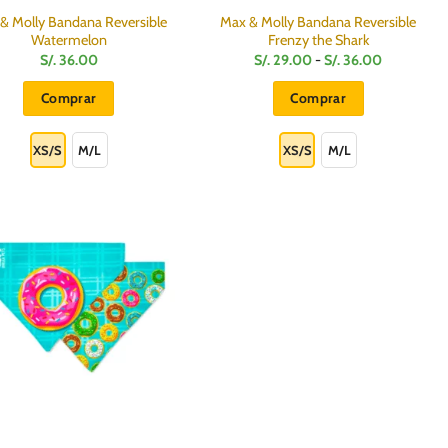
producto
producto
& Molly Bandana Reversible
Max & Molly Bandana Reversible
Watermelon
Frenzy the Shark
Rango
S/.
36.00
S/.
29.00
-
S/.
36.00
de
precios:
Comprar
Comprar
desde
S/.
Este
Este
29.00
hasta
producto
producto
XS/S
M/L
XS/S
M/L
S/.
36.00
tiene
tiene
múltiples
múltiples
variantes.
variantes.
Las
Las
opciones
opciones
se
se
pueden
pueden
elegir
elegir
en
en
la
la
página
página
de
de
producto
producto