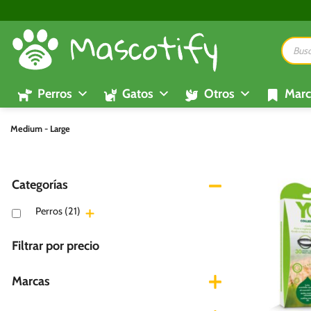
Saltar
al
Búsque
contenido
de
product
Perros
Gatos
Otros
Marc
Medium - Large
Categorías
Perros
(21)
Filtrar por precio
Marcas