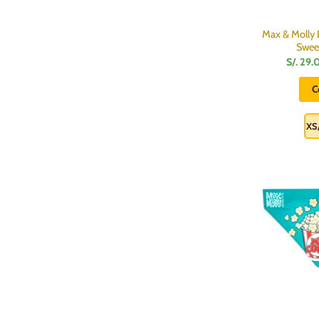
Max & Molly 
Swee
S/.
29.
C
XS