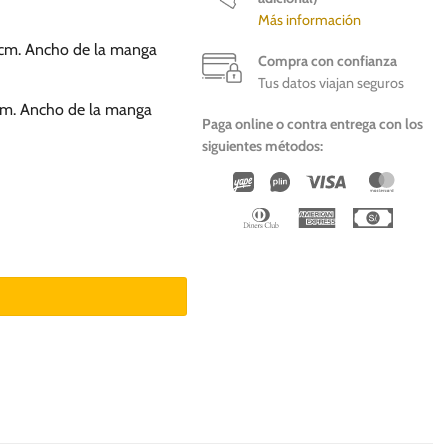
Más información
.5cm. Ancho de la manga
Compra con confianza
Tus datos viajan seguros
7cm. Ancho de la manga
Paga online o contra entrega con los
siguientes métodos:
Wirecard
Vipps
Visa
Master
Dinners
American
Cash
Club
Express
On
Deliver