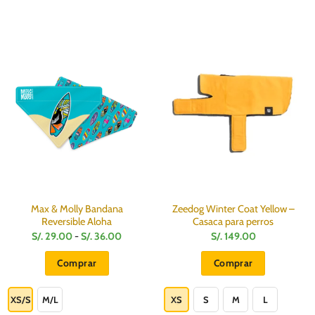
Max & Molly Bandana
Zeedog Winter Coat Yellow –
Reversible Aloha
Casaca para perros
Rango
S/.
29.00
-
S/.
36.00
S/.
149.00
de
precios:
Comprar
Comprar
desde
S/.
Este
Este
29.00
hasta
producto
producto
XS/S
M/L
XS
S
M
L
S/.
36.00
tiene
tiene