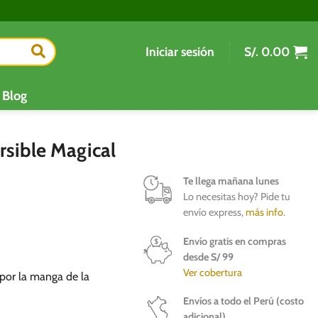
Iniciar sesión
S/.
0.00
Blog
sible Magical
Te llega mañana lunes
Lo necesitas hoy? Pide tu
envío express,
más info
.
Envío gratis en compras
desde S/ 99
Ver cobertura
 por la manga de la
Envíos a todo el Perú (costo
adicional)