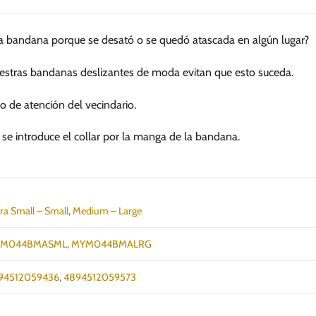
múltiples
múltiples
variantes.
variantes.
na bandana porque se desató o se quedó atascada en algún lugar?
Las
Las
opciones
opciones
estras bandanas deslizantes de moda evitan que esto suceda.
se
se
pueden
pueden
ro de atención del vecindario.
elegir
elegir
en
en
 se introduce el collar por la manga de la bandana.
la
la
página
página
de
de
producto
producto
ra Small – Small
,
Medium – Large
M044BMASML
,
MYM044BMALRG
94512059436
,
4894512059573