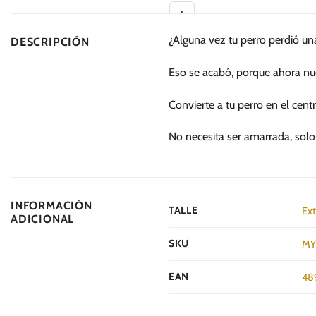
múltiples
múltiples
variantes.
variantes.
¿Alguna vez tu perro perdió u
DESCRIPCIÓN
Las
Las
opciones
opciones
Eso se acabó, porque ahora nu
se
se
pueden
pueden
Convierte a tu perro en el cent
elegir
elegir
en
en
No necesita ser amarrada, solo
la
la
página
página
de
de
producto
producto
INFORMACIÓN
TALLE
Ext
ADICIONAL
SKU
MY
EAN
48