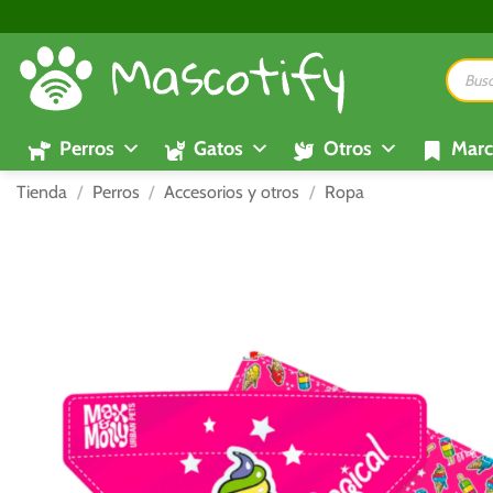
Saltar
al
Búsque
contenido
de
product
Perros
Gatos
Otros
Marc
Tienda
/
Perros
/
Accesorios y otros
/
Ropa