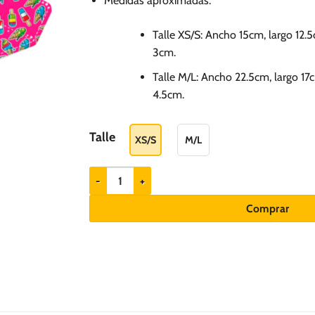
Medidas aproximadas:
hasta
S/.
Talle XS/S: Ancho 15cm, largo 12
36.00
3cm.
Talle M/L: Ancho 22.5cm, largo 1
4.5cm.
Talle
XS/S
M/L
Max & Molly Bandana Reversible Magical cantidad
Comprar