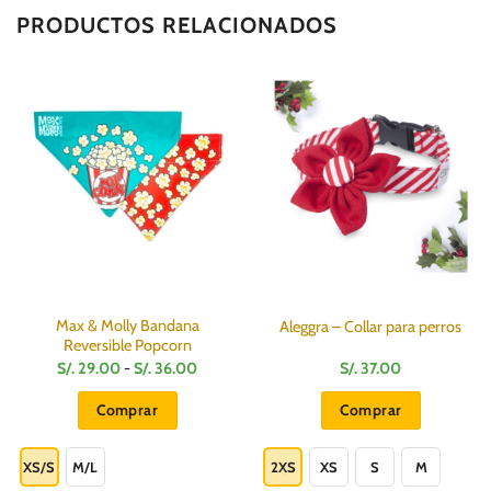
PRODUCTOS RELACIONADOS
Max & Molly Bandana
Aleggra – Collar para perros
Reversible Popcorn
Rango
S/.
29.00
-
S/.
36.00
S/.
37.00
de
precios:
Comprar
Comprar
desde
S/.
Este
Este
29.00
hasta
producto
producto
XS/S
M/L
2XS
XS
S
M
S/.
36.00
tiene
tiene