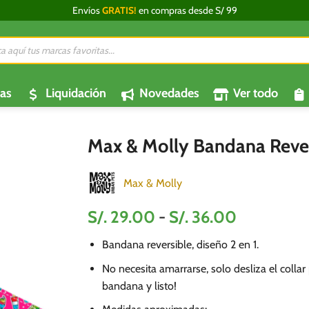
Envíos
GRATIS!
en compras desde S/ 99
da
os
as
Liquidación
Novedades
Ver todo
Max & Molly Bandana Rever
Max & Molly
Rango
S/.
29.00
-
S/.
36.00
de
Bandana reversible, diseño 2 en 1.
precios:
desde
No necesita amarrarse, solo desliza el collar
S/.
bandana y listo!
29.00