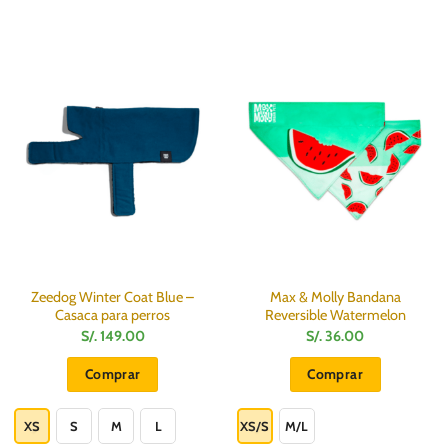
Zeedog Winter Coat Blue –
Max & Molly Bandana
Casaca para perros
Reversible Watermelon
S/.
149.00
S/.
36.00
Comprar
Comprar
Este
Este
producto
producto
XS
S
M
L
XS/S
M/L
tiene
tiene