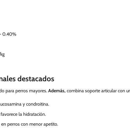
– 0.40%
kg
onales destacados
sado para perros mayores.
Además,
combina soporte articular con u
glucosamina y condroitina.
favorece la hidratación.
o en perros con menor apetito.