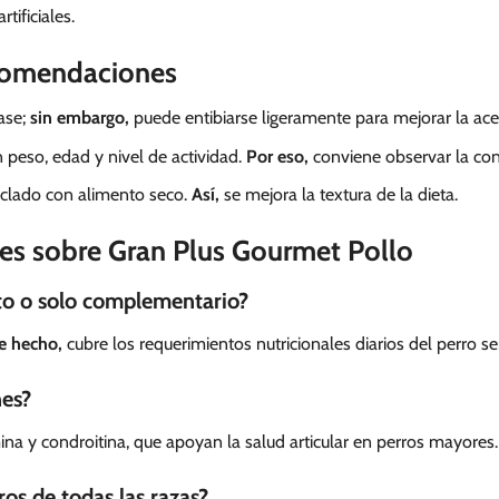
rtificiales.
comendaciones
ase;
sin embargo,
puede entibiarse ligeramente para mejorar la ace
ún peso, edad y nivel de actividad.
Por eso,
conviene observar la con
clado con alimento seco.
Así,
se mejora la textura de la dieta.
es sobre Gran Plus Gourmet Pollo
to o solo complementario?
e hecho,
cubre los requerimientos nutricionales diarios del perro se
nes?
na y condroitina, que apoyan la salud articular en perros mayores.
os de todas las razas?