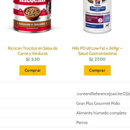
Ricocan Trocitos en Salsa de
Hills PD i/d Low Fat x 369gr –
Carne y Verduras
Salud Gastrointestinal
S/.
5.50
S/.
27.00
Comprar
Comprar
:contentReference[oaicite:0]{
Gran Plus Gourmet Pollo
Alimento húmedo completo
Perros