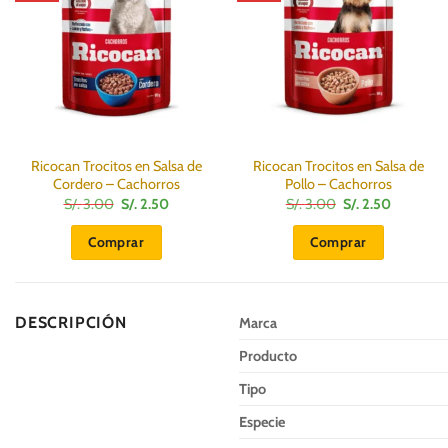
Ricocan Trocitos en Salsa de
Ricocan Trocitos en Salsa de
Cordero – Cachorros
Pollo – Cachorros
El
El
El
El
S/.
3.00
S/.
2.50
S/.
3.00
S/.
2.50
precio
precio
precio
precio
original
actual
original
actual
Comprar
Comprar
era:
es:
era:
es:
S/.
S/.
S/.
S/.
3.00.
2.50.
3.00.
2.50.
DESCRIPCIÓN
Marca
Producto
Tipo
Especie