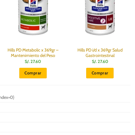
Hills PD Metabolic x 369gr –
Hills PD i/d x 369gr Salud
Mantenimiento del Peso
Gastrointestinal
S/.
27.60
S/.
27.60
Comprar
Comprar
index=0}