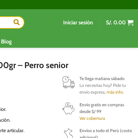
Iniciar sesión
S/.
0.00
Blog
0gr – Perro senior
Te llega mañana sábado
Lo necesitas hoy? Pide tu
envío express,
más info
.
Envío gratis en compras
or.
desde S/ 99
Ver cobertura
ción.
e articular.
Envíos a todo el Perú (costo
adicional)