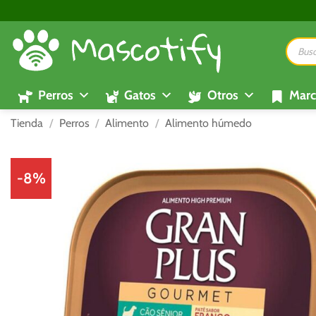
Saltar
al
Búsque
contenido
de
product
Perros
Gatos
Otros
Marc
Tienda
/
Perros
/
Alimento
/
Alimento húmedo
-8%