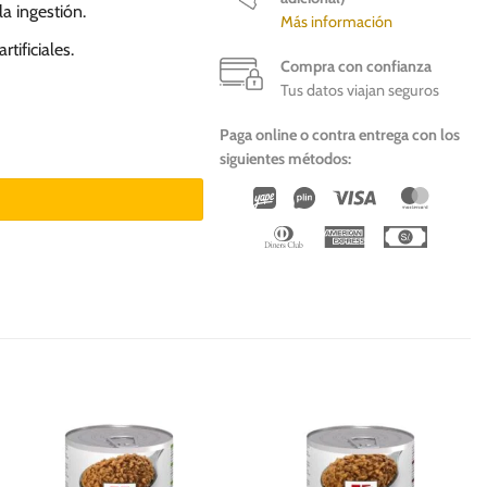
a ingestión.
Más información
tificiales.
Compra con confianza
Tus datos viajan seguros
Paga online o contra entrega con los
dad
siguientes métodos:
Wirecard
Vipps
Visa
Master
Dinners
American
Cash
Club
Express
On
Deliver