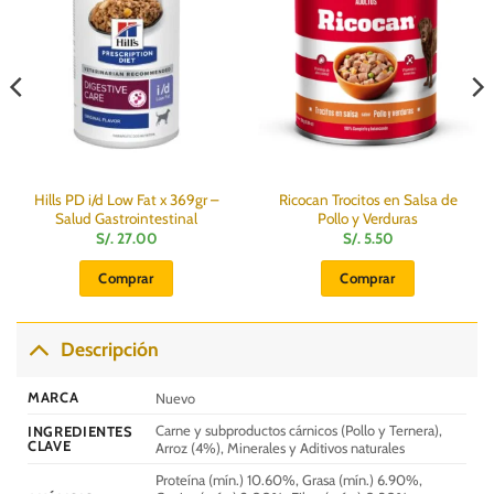
Hills PD i/d Low Fat x 369gr –
Ricocan Trocitos en Salsa de
Salud Gastrointestinal
Pollo y Verduras
S/.
27.00
S/.
5.50
Comprar
Comprar
Descripción
MARCA
Nuevo
Carne y subproductos cárnicos (Pollo y Ternera),
INGREDIENTES
CLAVE
Arroz (4%), Minerales y Aditivos naturales
Proteína (mín.) 10.60%, Grasa (mín.) 6.90%,