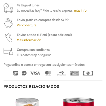
Te llega el lunes
Lo necesitas hoy? Pide tu envío express,
más info
.
Envío gratis en compras desde S/ 99
Ver cobertura
Envíos a todo el Perú (costo adicional)
Más información
Compra con confianza
Tus datos viajan seguros
Paga online o contra entrega con los siguientes métodos:
Wirecard
Vipps
Visa
MasterCard
Dinners
American
Cash
Club
Express
On
Delivery
PRODUCTOS RELACIONADOS