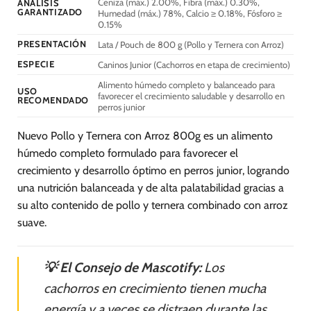
Ceniza (máx.) 2.00%, Fibra (máx.) 0.30%,
ANÁLISIS
GARANTIZADO
Humedad (máx.) 78%, Calcio ≥ 0.18%, Fósforo ≥
0.15%
PRESENTACIÓN
Lata / Pouch de 800 g (Pollo y Ternera con Arroz)
ESPECIE
Caninos Junior (Cachorros en etapa de crecimiento)
Alimento húmedo completo y balanceado para
USO
favorecer el crecimiento saludable y desarrollo en
RECOMENDADO
perros junior
Nuevo Pollo y Ternera con Arroz 800g es un alimento
húmedo completo formulado para favorecer el
crecimiento y desarrollo óptimo en perros junior, logrando
una nutrición balanceada y de alta palatabilidad gracias a
su alto contenido de pollo y ternera combinado con arroz
suave.
💡 El Consejo de Mascotify:
Los
cachorros en crecimiento tienen mucha
energía y a veces se distraen durante las