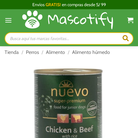
Saltar
Envíos
GRATIS!
en compras desde S/ 99
al
contenido
Búsqueda
de
productos
Tienda
/
Perros
/
Alimento
/
Alimento húmedo